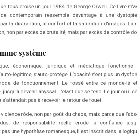
e tous croisé un jour 1984 de George Orwell. Ce livre m’a
nde contemporain ressemble davantage à une dystopie
 par la distraction, le confort et la saturation d’images. La ré
on, non par excès de brutalité, mais par excès de contrôle do
comme système
que, économique, juridique et médiatique fonctionne 
’auto‑légitime, s’auto‑protège. L’opacité n’est plus un dysfo
mode de fonctionnement. Le fossé entre ce monde‑là 
 jusqu’à devenir abyssal. L’élastique se tend. Le jour où il 
e s’attendait pas à recevoir le retour de fouet.
a violence rôde, non par goût du chaos, mais parce que l’ab
us, de responsabilité réelle érode la confiance jusq
 pas une hypothèse romanesque, il est inscrit dans la logiq