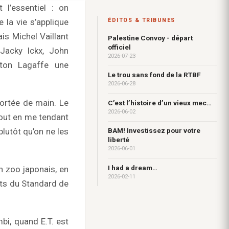
 l’essentiel : on
 la vie s’applique
ÉDITOS & TRIBUNES
is Michel Vaillant
Palestine Convoy - départ
officiel
Jacky Ickx, John
2026-07-23
ston Lagaffe une
Le trou sans fond de la RTBF
2026-06-28
portée de main. Le
C’est l’histoire d’un vieux mec…
2026-06-02
tout en me tendant
lutôt qu’on ne les
BAM! Investissez pour votre
liberté
2026-06-01
I had a dream…
n zoo japonais, en
2026-02-11
ots du Standard de
i, quand E.T. est