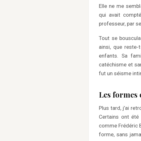
Elle ne me sembla
qui avait compt
professeur, par se
Tout se bousculai
ainsi, que reste‑
enfants. Sa fami
catéchisme et sa
fut un séisme inti
Les formes 
Plus tard, j’ai r
Certains ont été 
comme Frédéric Ba
forme, sans jamai