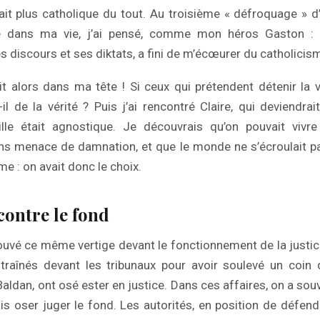
it plus catholique du tout. Au troisième « défroquage » d
é dans ma vie, j’ai pensé, comme mon héros Gaston : «
s discours et ses diktats, a fini de m’écœurer du catholicisme
t alors dans ma tête ! Si ceux qui prétendent détenir la 
t-il de la vérité ? Puis j’ai rencontré Claire, qui deviendr
lle était agnostique. Je découvrais qu’on pouvait vivr
ns menace de damnation, et que le monde ne s’écroulait pa
me : on avait donc le choix.
contre le fond
etrouvé ce même vertige devant le fonctionnement de la justic
traînés devant les tribunaux pour avoir soulevé un coin d
ldan, ont osé ester en justice. Dans ces affaires, on a souv
s oser juger le fond. Les autorités, en position de défend