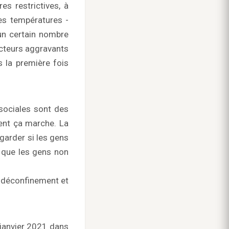
es restrictives, à
des températures -
 un certain nombre
acteurs aggravants
s la première fois
 sociales sont des
ment ça marche. La
egarder si les gens
e que les gens non
u déconfinement et
 janvier 2021 dans