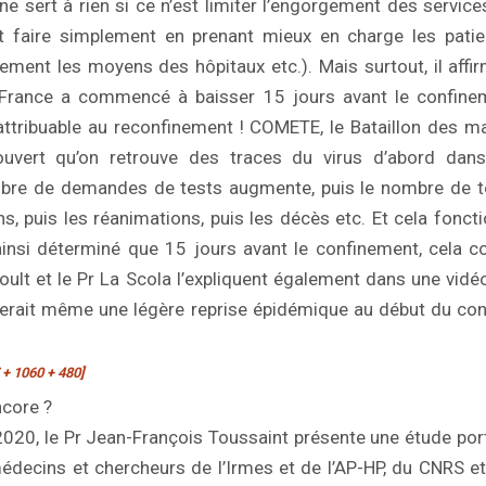
l ne sert à rien si ce n’est limiter l’engorgement des servic
it faire simplement en prenant mieux en charge les pati
ement les moyens des hôpitaux etc.). Mais surtout, il affi
France a commencé à baisser 15 jours avant le confine
attribuable au reconfinement ! COMETE, le Bataillon des 
ouvert qu’on retrouve des traces du virus d’abord dan
mbre de demandes de tests augmente, puis le nombre de tes
ons, puis les réanimations, puis les décès etc. Et cela fonc
t ainsi déterminé que 15 jours avant le confinement, cela
aoult et le Pr La Scola l’expliquent également dans une vi
erait même une légère reprise épidémique au début du co
 + 1060 + 480]
ncore ?
20, le Pr Jean-François Toussaint présente une étude por
édecins et chercheurs de l’Irmes et de l’AP-HP, du CNRS e