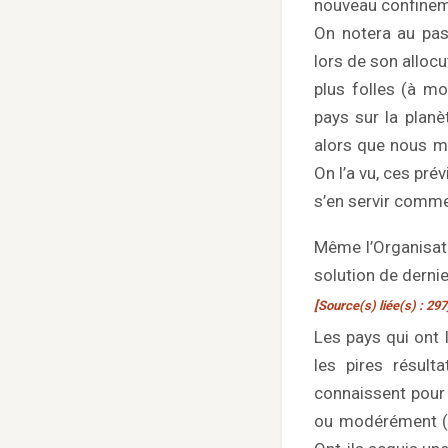
nouveau confineme
On notera au pas
lors de son allocu
plus folles (à mo
pays sur la planè
alors que nous m
On l’a vu, ces pr
s’en servir comm
Même l’Organisa
solution de derni
[Source(s) liée(s) : 297
Les pays qui ont 
les pires résult
connaissent pour 
ou modérément (S