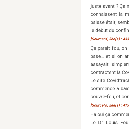
juste avant ? Ça n
connaissent la m
baisse était, sem
le début du confi
[Source(s) liée(s) : 433
Ça parait fou, on 
base… et si on ar
essayait simple
contractent la Co
Le site Covidtrac
commencé à baiss
couvre-feu, et con
[Source(s) liée(s) : 415
Ha oui ça commenc
Le Dr Louis Fou