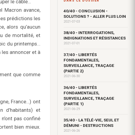
uper le câble…
DANS CE DOSSIER
el Macron avance,
40/40 - CONCLUSION -
SOLUTIONS ? - ALLER PLUS LOIN
Les prédictions les
2021-07-03
ce, alors qu’aucun
38/40 - INTERROGATIONS,
u de mortalité, et
INDIGNATIONS ET RÉSISTANCES
pic du printemps…
2021-07-01
 les annoncer et à
37/40 - LIBERTÉS
FONDAMENTALES,
SURVEILLANCE, TRAÇAGE
(PARTIE 2)
nement que comme
2021-06-30
36/40 - LIBERTÉS
FONDAMENTALES,
SURVEILLANCE, TRAÇAGE
agne, France…) ont
(PARTIE 1)
2021-06-29
n d’habitants) et
 n’ont pas confiné
35/40 - LA TÉLÉ-VIE, SEUL ET
DÉMUNI - DESTRUCTIONS
rtent bien mieux.
2021-06-26