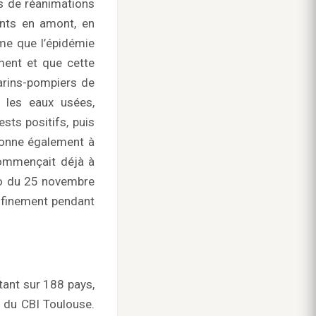
es de réanimations
ents en amont, en
rme que l’épidémie
ment et que cette
marins-pompiers de
s les eaux usées,
ts positifs, puis
tionne également à
 commençait déjà à
déo du 25 novembre
nfinement pendant
tant sur 188 pays,
t du CBI Toulouse.