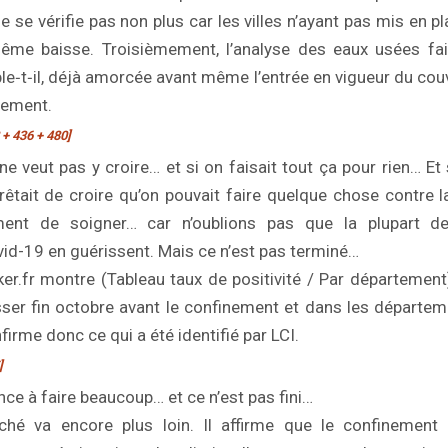
e se vérifie pas non plus car les villes n’ayant pas mis en 
ême baisse. Troisièmement, l’analyse des eaux usées fait
ble‑t‑il, déjà amorcée avant même l’entrée en vigueur du couv
nement.
 + 436 + 480]
ne veut pas y croire… et si on faisait tout ça pour rien… Et 
rêtait de croire qu’on pouvait faire quelque chose contre l
ment de soigner… car n’oublions pas que la plupart d
vid-19 en guérissent. Mais ce n’est pas terminé…
ker.fr montre (Tableau taux de positivité / Par département
er fin octobre avant le confinement et dans les départem
firme donc ce qui a été identifié par LCI.
]
e à faire beaucoup… et ce n’est pas fini…
ché va encore plus loin. Il affirme que le confinement