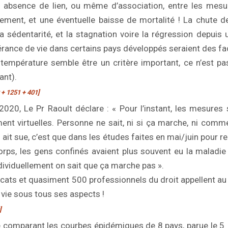
e absence de lien, ou même d’association, entre les mesur
ement, et une éventuelle baisse de mortalité ! La chute 
la sédentarité, et la stagnation voire la régression depuis
érance de vie dans certains pays développés seraient des f
 température semble être un critère important, ce n’est pa
ant).
 + 1251 + 401]
20, Le Pr Raoult déclare : « Pour l’instant, les mesures
nt virtuelles. Personne ne sait, ni si ça marche, ni com
ait sue, c’est que dans les études faites en mai/juin pour r
orps, les gens confinés avaient plus souvent eu la maladi
dividuellement on sait que ça marche pas ».
cats et quasiment 500 professionnels du droit appellent a
 vie sous tous ses aspects !
]
 comparant les courbes épidémiques de 8 pays, parue le 5