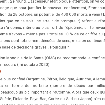
nt… 2e round. L’ascenseur était bloqué, attention, on va co
sage que pour justifier le nouveau confinement, Emmanu
tion du 28 octobre, un potentiel de 400 000 morts à venir ! 
ins que ce ne soit une erreur de prompteur) refont surfa
te n’a connu, même au plus fort de l’épidémie, un tel nivea
ême n’avons « même pas » totalisé 10 % de ce chiffre au 
évisions sont totalement dénuées de sens, mais on continue à
e base de décisions graves… Pourquoi ?
tion Mondiale de la Santé (OMS) ne recommande le confi
er recours (mi octobre 2020).
]
le plus confiné (Argentine, Pérou, Belgique, Autriche, Allem
ats en terme de mortalité (nombre de décès par millio
beaucoup un pic important à l’automne. Alors que ceux qui
uède, Finlande, Pays-Bas, Corée du Sud ou Japon) s’en so