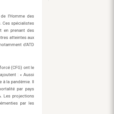
s de l’Homme des
. Ces spécialistes
ut en prenant des
utres atteintes aux
ns notamment d’ATD
forcé (CFG) ont le
 ajoutent : « Aussi
e à la pandémie. Il
ortalité par pays
%. Les projections
émenties par les