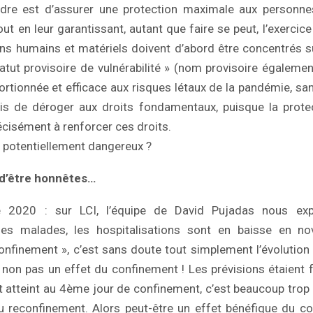
indre est d’assurer une protection maximale aux personne
out en leur garantissant, autant que faire se peut, l’exercice
ens humains et matériels doivent d’abord être concentrés su
tatut provisoire de vulnérabilité » (nom provisoire égalemen
rtionnée et efficace aux risques létaux de la pandémie, sans
ais de déroger aux droits fondamentaux, puisque la prote
écisément à renforcer ces droits.
t potentiellement dangereux ?
t d’être honnêtes…
2020 : sur LCI, l’équipe de David Pujadas nous exp
 les malades, les hospitalisations sont en baisse en n
finement », c’est sans doute tout simplement l’évolution 
t non pas un effet du confinement ! Les prévisions étaient 
 atteint au 4ème jour de confinement, c’est beaucoup trop
au reconfinement. Alors peut-être un effet bénéfique du c