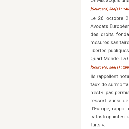
Ont-ils acquis une
[Source(s) liée(s) : 146
Le 26 octobre 2
Avocats Européens
des droits fonda
mesures sanitaires
libertés publique
Quart Monde, La C
[Source(s) liée(s) : 288
Ils rappellent no
taux de surmortali
n’est-il pas permi
ressort aussi de
d’Europe, rapport
catastrophistes
faits ».