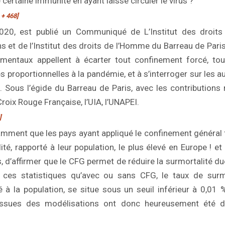
 certaine immunité en ayant laissé circuler le virus ?
 + 468]
020, est publié un Communiqué de L’Institut des droit
 et de l’Institut des droits de l’Homme du Barreau de Paris
mentaux appellent à écarter tout confinement forcé, to
 proportionnelles à la pandémie, et à s’interroger sur les a
s. Sous l’égide du Barreau de Paris, avec les contributio
roix Rouge Française, l’UIA, l’UNAPEI.
]
tamment que les pays ayant appliqué le confinement général 
té, rapporté à leur population, le plus élevé en Europe ! et
s, d’affirmer que le CFG permet de réduire la surmortalité du
 ces statistiques qu’avec ou sans CFG, le taux de surm
é à la population, se situe sous un seuil inférieur à 0,01 
 issues des modélisations ont donc heureusement été d