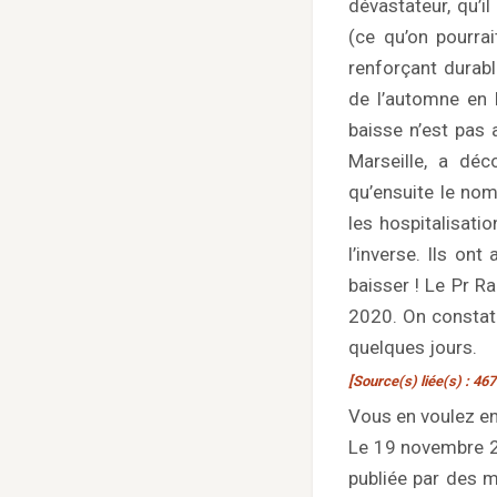
dévastateur, qu’i
(ce qu’on pourra
renforçant durabl
de l’automne en 
baisse n’est pas 
Marseille, a déc
qu’ensuite le no
les hospitalisati
l’inverse. Ils on
baisser ! Le Pr R
2020. On constat
quelques jours.
[Source(s) liée(s) : 467
Vous en voulez e
Le 19 novembre 20
publiée par des m