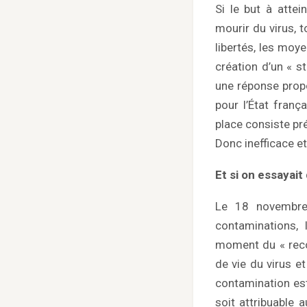
Si le but à atte
mourir du virus, t
libertés, les moy
création d’un « s
une réponse propo
pour l’État franç
place consiste pr
Donc inefficace e
Et si on essayai
Le 18 novembre 
contaminations,
moment du « recon
de vie du virus e
contamination est
soit attribuable 