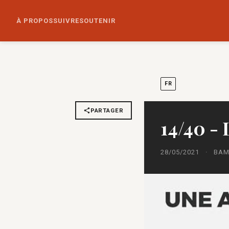
À PROPOS
SUIVRE
SOUTENIR
FR
PARTAGER
14/40 
28/05/2021
·
BAM