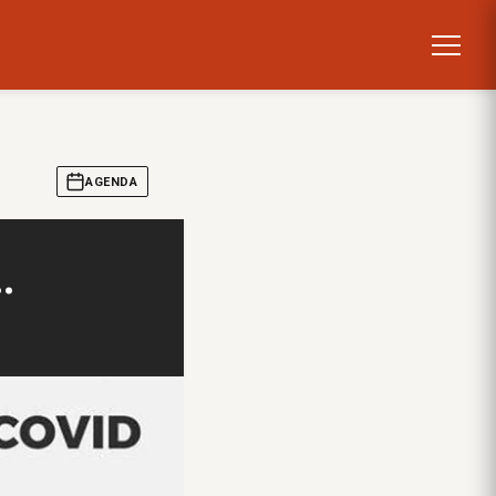
AGENDA
…