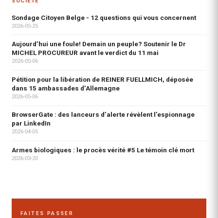
SOCIÉTÉ
Sondage Citoyen Belge - 12 questions qui vous concernent
2026-05-25
Aujourd’hui une foule! Demain un peuple? Soutenir le Dr
MICHEL PROCUREUR avant le verdict du 11 mai
2026-05-06
Pétition pour la libération de REINER FUELLMICH, déposée
dans 15 ambassades d’Allemagne
2026-05-06
BrowserGate : des lanceurs d’alerte révèlent l’espionnage
par LinkedIn
2026-04-05
Armes biologiques : le procès vérité #5 Le témoin clé mort
2026-03-20
FAITES PASSER