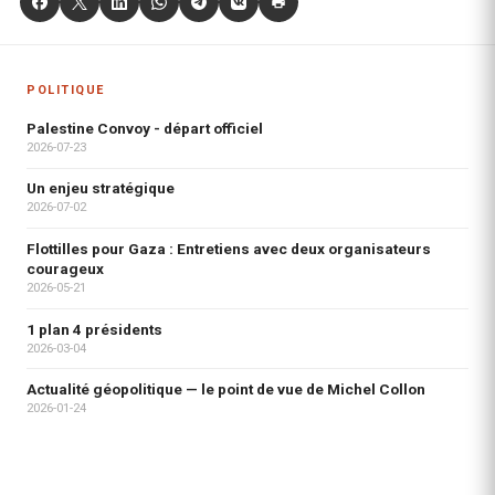
POLITIQUE
Palestine Convoy - départ officiel
2026-07-23
Un enjeu stratégique
2026-07-02
Flottilles pour Gaza : Entretiens avec deux organisateurs
courageux
2026-05-21
1 plan 4 présidents
2026-03-04
Actualité géopolitique — le point de vue de Michel Collon
2026-01-24