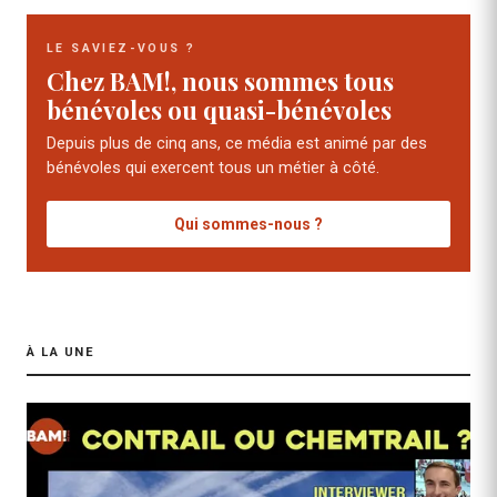
LE SAVIEZ-VOUS ?
Chez BAM!, nous sommes tous
bénévoles ou quasi-bénévoles
Depuis plus de cinq ans, ce média est animé par des
bénévoles qui exercent tous un métier à côté.
Qui sommes-nous ?
À LA UNE