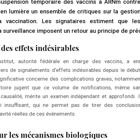
suspension temporaire des vaccins à ARNm contre
t en lumière un ensemble de critiques sur la gestion
la vaccination. Les signataires estiment que le
 la surveillance imposent un retour au principe de pré
 des effets indésirables
Institut, autorité fédérale en charge des vaccins, a enr
iers de signalements d’effets indésirables depuis le déb
ignificative concerne des complications graves, notammen
toire jugent que ce volume de notifications, même sa
causalité, mérite un examen indépendant et approfondi. I
vi insuffisant, qui ne permet pas de tirer des conclusio
ravité réelles de ces événements.
ur les mécanismes biologiques