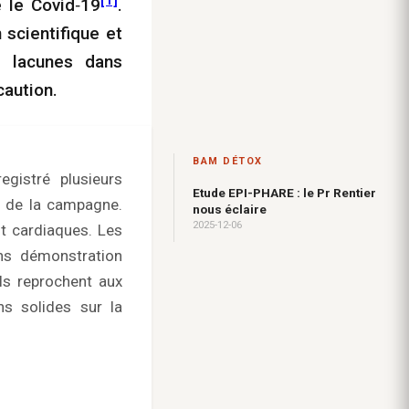
 le Covid‑19
.
 scientifique et
s lacunes dans
caution.
BAM DÉTOX
egistré plusieurs
Etude EPI-PHARE : le Pr Rentier
ut de la campagne.
nous éclaire
2025-12-06
t cardiaques. Les
ns démonstration
ls reprochent aux
ns solides sur la