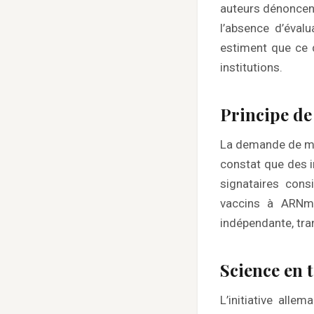
auteurs dénoncent
l’absence d’éval
estiment que ce d
institutions.
Principe de
La demande de mor
constat que des i
signataires cons
vaccins à ARNm 
indépendante, tr
Science en 
L’initiative alle