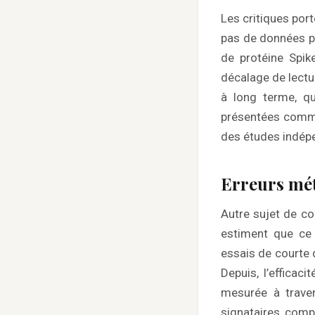
Les critiques port
pas de données pu
de protéine Spike
décalage de lectur
à long terme, qu
présentées comme
des études indép
Erreurs mé
Autre sujet de co
estiment que ce 
essais de courte d
Depuis, l’efficac
mesurée à traver
signataires, comp