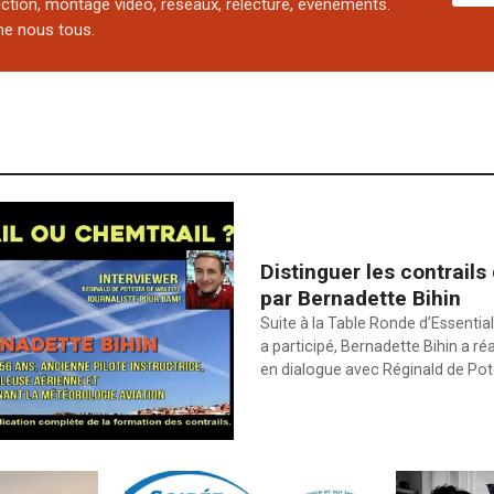
uction, montage vidéo, réseaux, relecture, événements.
e nous tous.
Distinguer les contrails
par Bernadette Bihin
Suite à la Table Ronde d’Essential
a participé, Bernadette Bihin a ré
en dialogue avec Réginald de Po