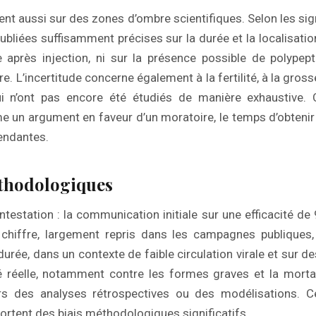
ent aussi sur des zones d’ombre scientifiques. Selon les signa
bliées suffisamment précises sur la durée et la localisatio
 après injection, ni sur la présence possible de polypep
e. L’incertitude concerne également à la fertilité, à la gros
i n’ont pas encore été étudiés de manière exhaustive.
 un argument en faveur d’un moratoire, le temps d’obtenir
endantes.
thodologiques
ntestation : la communication initiale sur une efficacité de
chiffre, largement repris dans les campagnes publiques,
urée, dans un contexte de faible circulation virale et sur des
ité réelle, notamment contre les formes graves et la mortal
s des analyses rétrospectives ou des modélisations. Cel
ortent des biais méthodologiques significatifs.