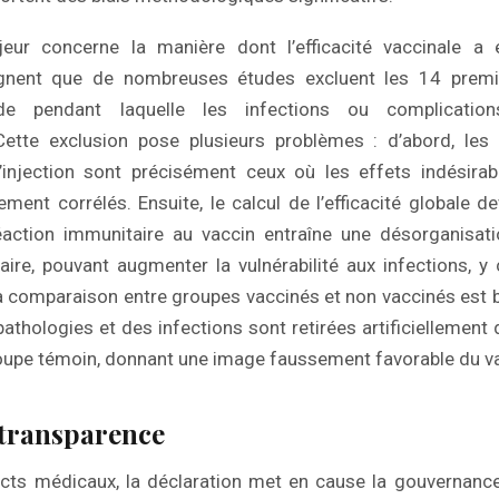
ur concerne la manière dont l’efficacité vaccinale a 
ignent que de nombreuses études excluent les 14 premi
riode pendant laquelle les infections ou complicat
Cette exclusion pose plusieurs problèmes : d’abord, les 
injection sont précisément ceux où les effets indésirab
ment corrélés. Ensuite, le calcul de l’efficacité globale de
réaction immunitaire au vaccin entraîne une désorganisat
ire, pouvant augmenter la vulnérabilité aux infections, y
la comparaison entre groupes vaccinés et non vaccinés est bi
 pathologies et des infections sont retirées artificiellement
oupe témoin, donnant une image faussement favorable du va
transparence
cts médicaux, la déclaration met en cause la gouvernance 