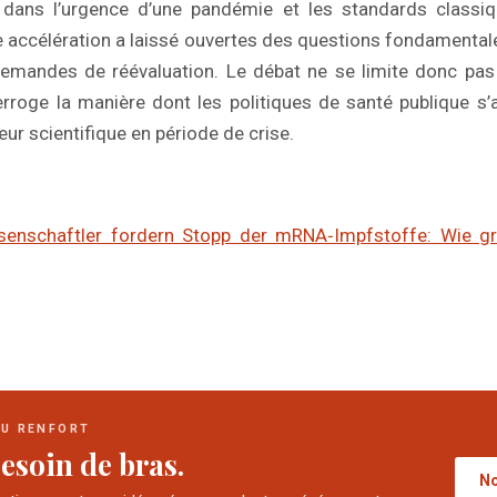
 dans l’urgence d’une pandémie et les standards classiq
te accélération a laissé ouvertes des questions fondamentale
demandes de réévaluation. Le débat ne se limite donc pas 
erroge la manière dont les politiques de santé publique s’a
ur scientifique en période de crise.
senschaftler fordern Stopp der mRNA‑Impfstoffe: Wie gr
DU RENFORT
esoin de bras.
No