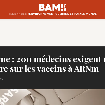
ENVIRONNEMENT
GUERRES ET PAIX
LE MONDE
TENDANCES :
ne : 200 médecins exigent
re sur les vaccins à ARNm
OX