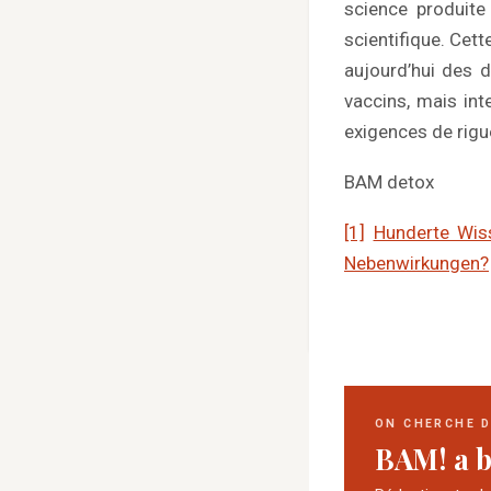
science produite
scientifique. Cet
aujourd’hui des 
vaccins, mais int
exigences de rigue
BAM detox
[1]
Hunderte Wis
Nebenwirkungen?
ON CHERCHE 
BAM! a b