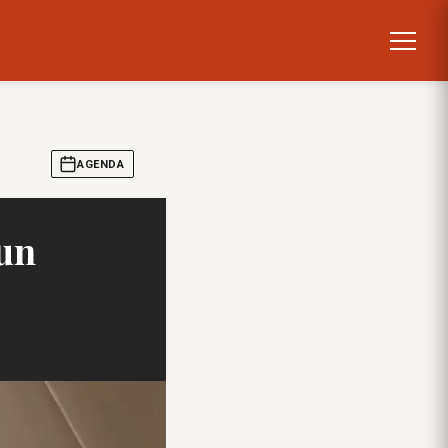
AGENDA
 un