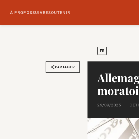
À PROPOS
SUIVRE
SOUTENIR
FR
PARTAGER
Allemag
moratoi
29/09/2025
·
DET