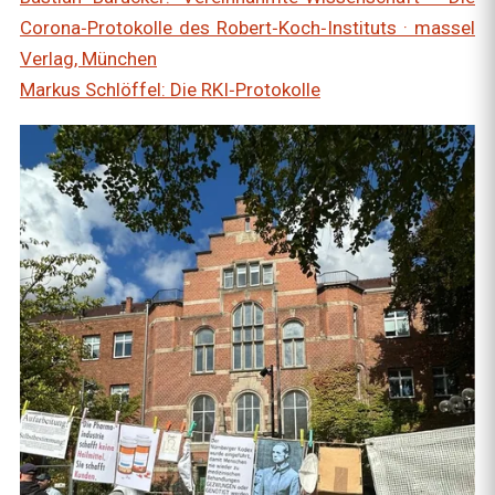
Corona‑Protokolle des Robert‑Koch‑Instituts · massel
Verlag, München
Markus Schlöffel: Die RKI‑Protokolle