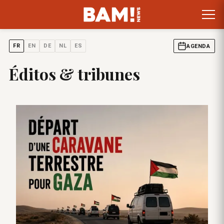
FR
EN
DE
NL
ES
AGENDA
Éditos & tribunes