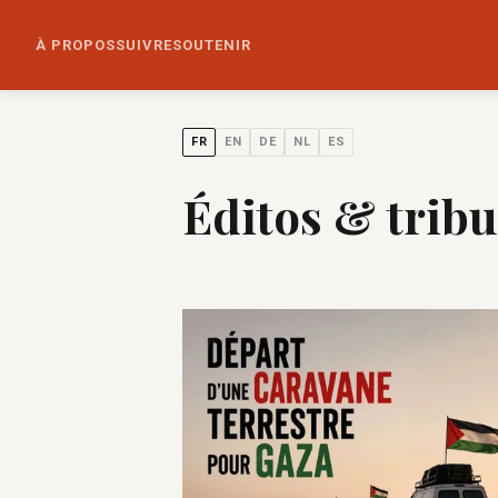
À PROPOS
SUIVRE
SOUTENIR
FR
EN
DE
NL
ES
Éditos & trib