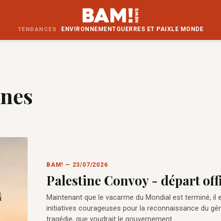
ENVIRONNEMENT
GUERRES ET PAIX
LE MONDE
TENDANCES :
unes
BAM! — 23/07/2026
Palestine Convoy - départ offi
Maintenant que le vacarme du Mondial est terminé, il e
initiatives courageuses pour la reconnaissance du géno
tragédie, que voudrait le gouvernement…