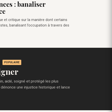
nces : banaliser
ce
ue et critique sur la manière dont certains
stes, banalisant l’occupation à travers des
POPULAIRE
igner
, aidé, soigné et protégé les plus
 dénonce une injustice historique et lance