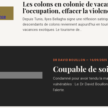
Les colons en colonie de vaca
l’occupation, effacer la violen
Depuis Tunis, Ilyes Bellagha signe une réflexion satiriq
descendants de colons reviennent aujourd’hui en touri
vacances exotiques. Le tourisme de…
DR DAVID BOUILLON — 16/09/2025
Coupable de so
Condamné pour avoir tendu la main
vulnérables : Le Dr David Bouillon
l’alerte.