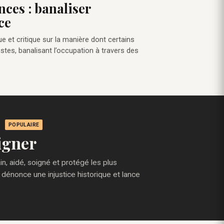
nces : banaliser
ce
ue et critique sur la manière dont certains
stes, banalisant l’occupation à travers des
POPULAIRE
igner
, aidé, soigné et protégé les plus
 dénonce une injustice historique et lance