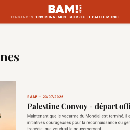
ENVIRONNEMENT
GUERRES ET PAIX
LE MONDE
TENDANCES :
unes
BAM! — 23/07/2026
Palestine Convoy - départ offi
Maintenant que le vacarme du Mondial est terminé, il e
initiatives courageuses pour la reconnaissance du géno
tragédie, que voudrait le gouvernement…