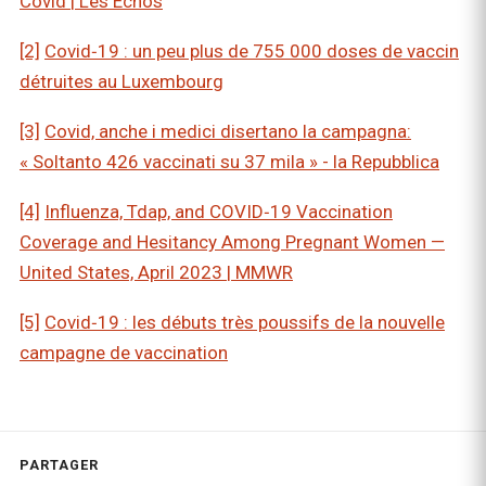
Covid | Les Echos
[2]
Covid‑19 : un peu plus de 755 000 doses de vaccin
détruites au Luxembourg
[3]
Covid, anche i medici disertano la campagna:
« Soltanto 426 vaccinati su 37 mila » - la Repubblica
[4]
Influenza, Tdap, and COVID‑19 Vaccination
Coverage and Hesitancy Among Pregnant Women —
United States, April 2023 | MMWR
[5]
Covid‑19 : les débuts très poussifs de la nouvelle
campagne de vaccination
PARTAGER