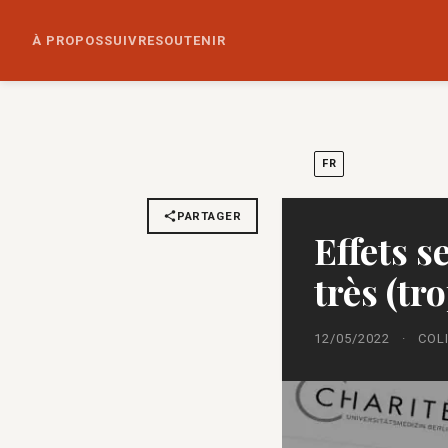
À PROPOS
SUIVRE
SOUTENIR
FR
PARTAGER
Effets s
très (tr
12/05/2022
·
COL