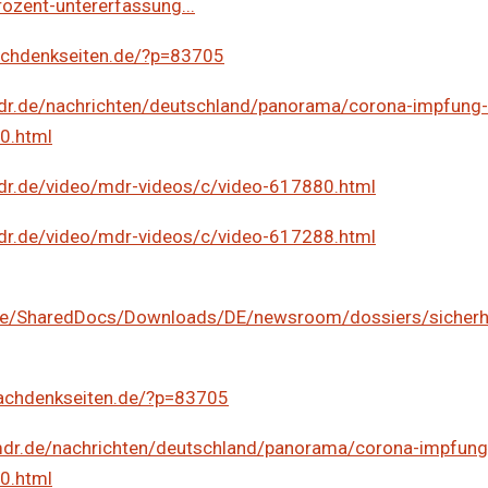
ozent-untererfassung..
.
achdenkseiten.de/?p=83705
dr.de/nachrichten/deutschland/panorama/corona-impfung
0.html
dr.de/video/mdr-videos/c/video-617880.html
dr.de/video/mdr-videos/c/video-617288.html
de/SharedDocs/Downloads/DE/newsroom/dossiers/sicherhe
achdenkseiten.de/?p=83705
mdr.de/nachrichten/deutschland/panorama/corona-impfung
0.html