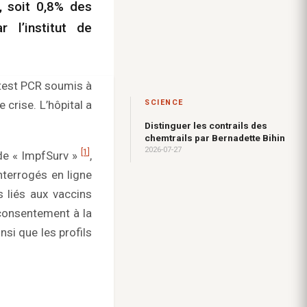
, soit 0,8% des
 l’institut de
e test PCR soumis à
 crise. L’hôpital a
SCIENCE
Distinguer les contrails des
chemtrails par Bernadette Bihin
2026-07-27
[1
]
ude « ImpfSurv »
,
nterrogés en ligne
s liés aux vaccins
consentement à la
nsi que les profils