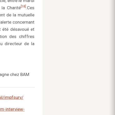
cle, entre le mardi
[18]
 la Charité
.
Ces
nt de la mutuelle
’alerte concernant
it été désavoué et
tion des chiffres
u directeur de la
emagne chez BAM
il/impfsurv/
m-interview-