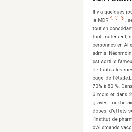
Il y a quelques jo
[4]
,
[5]
,
[6]
le MDR
, s
tout en concédant
tout traitement, 
personnes en Alle
admis. Néanmoins,
est sorti le fame
de toutes les mes
page de l’étude.
L
70% à 80 %. Dans 
6 mois et dans 2
graves touchera
doses, d’effets s
l’institut de pha
d’Allemands vacci