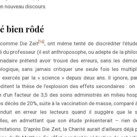
un nouveau discours.
é bien rôdé
[16]
 comme Die Zeit
, ont même tenté de discréditer l’étud
ité du professeur (il est anthroposophe, ou adepte de la phil
omadaire prétend avoir trouvé des erreurs, sans les démon
ogique, sans jamais critiquer une seule fois les mult
xercés par la « science » depuis deux ans. Il ignore, par 
éditent la thèse de l’explosion des effets secondaires : on
d’un facteur de 3,5 des soins administrés en milieu hospit
s décès de 20%, suite à la vaccination de masse, comparé 
nduit en erreur les lecteurs quand il suggère que le sc
lles, en admettant que son étude présenterait – rien 
itations. D’après Die Zeit, la Charité aurait d’ailleurs déjà