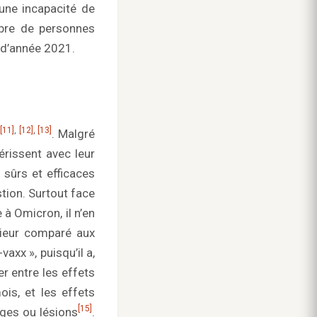
une incapacité de
mbre de personnes
 d’année 2021.
,
[11]
,
[12]
,
[13]
. Malgré
érissent avec leur
 sûrs et efficaces
stion. Surtout face
à Omicron, il n’en
érieur comparé aux
axx », puisqu’il a,
er entre les effets
is, et les effets
[15]
ges ou lésions
.