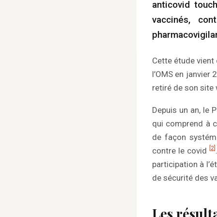
anticovid touc
vaccinés, con
pharmacovigila
Cette étude vient 
l’OMS en janvier 2
retiré de son site
Depuis un an, le 
qui comprend à ce
de façon systémat
[2]
contre le covid
participation à l’é
de sécurité des v
Les résult