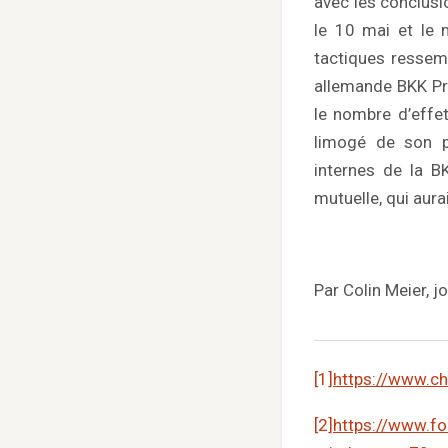
avec les conclusio
le 10 mai et le 
tactiques ressem
allemande BKK Pro
le nombre d’effet
limogé de son 
internes de la B
mutuelle, qui aur
Par Colin Meier, 
[1]
https://www.cha
[2]
https://www.fo