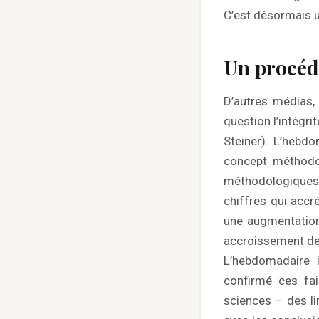
C’est désormais 
Un procéd
D’autres médias,
question l’intégr
Steiner). L’hebd
concept méthodol
méthodologiques e
chiffres qui accr
une augmentation 
accroissement de
L’hebdomadaire i
confirmé ces fai
sciences – des lim