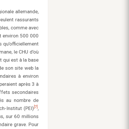
égionale allemande,
veulent rassurants
iables, comme avec
nt environ 500 000
 qu’officiellement
émane, le CHU d’où
 qui est à la base
de son site web la
ndaires à environ
peraient après 3 à
ffets secondaires
tés au nombre de
[7]
h-Institut (PEI)
,
s, sur 60 millions
ndaire grave. Pour