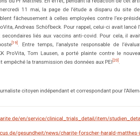
ns du Pr Matthes. En effet, pendant la rédaction de cet arti
mercredi 11 mai, la page de l’étude a disparu du site de
blent fâcheusement à celles employées contre l’ex-préside
Vita, Andreas Schöfbeck. Pour rappel, celui-ci avait lancé l
 secondaires liés aux vaccins anti-covid. Pour cela, il ava
[19]
poste
. Entre temps, l’analyste responsable de l’évalua
KK ProVita, Tom Lausen, a porté plainte contre le nouvea
[20]
ait empêché la transmission des données aux PEI
.
journaliste citoyen indépendant et correspondant pour l’All
rite.de/en/service/clinical_trials_detail/item/studien_deta
cus.de/gesundheit/news/charite-forscher-harald-matthes-i