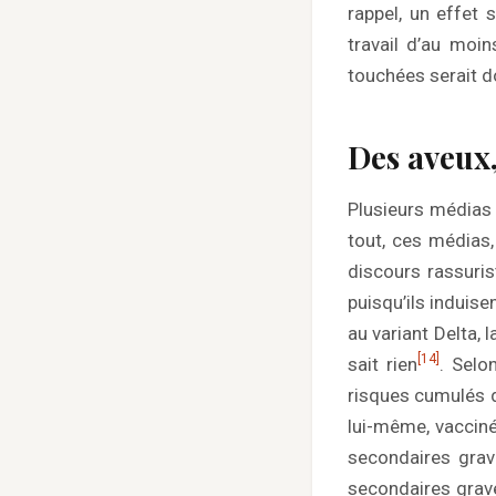
rappel, un effet
travail d’au moi
touchées serait do
Des aveux
Plusieurs médias 
tout, ces médias,
discours rassuris
puisqu’ils induise
au variant Delta,
[14]
sait rien
. Selo
risques cumulés de
lui-même, vacciné 
secondaires grav
secondaires grav