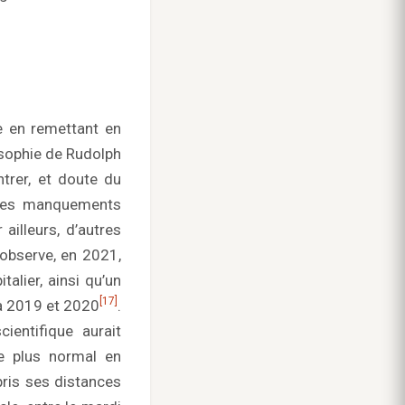
e en remettant en
osophie de Rudolph
trer, et doute du
iples manquements
ailleurs, d’autres
 observe, en 2021,
alier, ainsi qu’un
[17]
à 2019 et 2020
.
ientifique aurait
de plus normal en
 pris ses distances