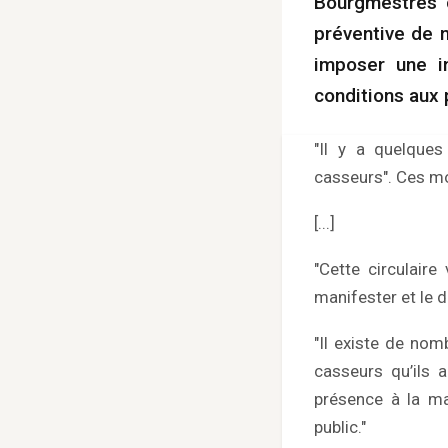
Bourgmestres du
préventive de m
imposer une in
conditions aux 
"Il y a quelques
casseurs". Ces mot
[...]
"Cette circulaire
manifester et le d
"Il existe de no
casseurs qu’ils a
présence à la ma
public."