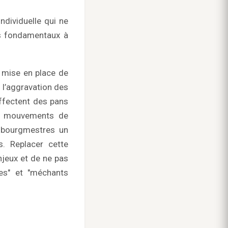
individuelle qui ne
ts fondamentaux à
a mise en place de
t l’aggravation des
affectent des pans
des mouvements de
x bourgmestres un
. Replacer cette
njeux et de ne pas
ques" et "méchants