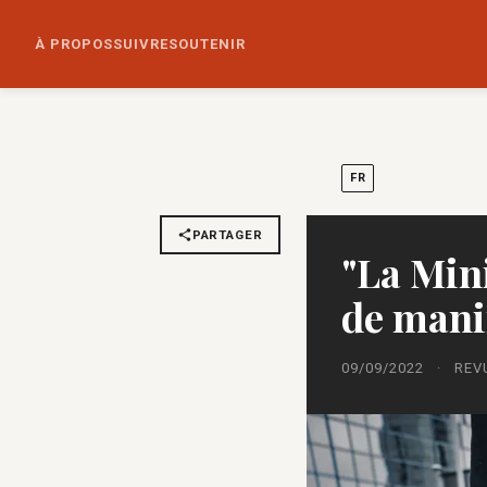
À PROPOS
SUIVRE
SOUTENIR
FR
PARTAGER
"La Mini
de mani
09/09/2022
·
REV