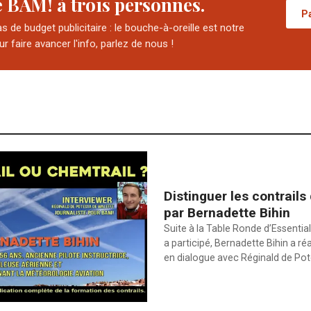
e BAM! à trois personnes.
P
 de budget publicitaire : le bouche-à-oreille est notre
our faire avancer l'info, parlez de nous !
Distinguer les contrails
par Bernadette Bihin
Suite à la Table Ronde d’Essential
a participé, Bernadette Bihin a ré
en dialogue avec Réginald de Po