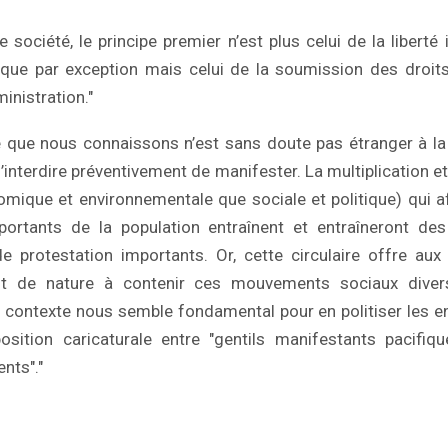
lle société, le principe premier n’est plus celui de la liberté 
e que par exception mais celui de la soumission des droi
ministration."
te que nous connaissons n’est sans doute pas étranger à l
d’interdire préventivement de manifester. La multiplication e
omique et environnementale que sociale et politique) qui 
portants de la population entraînent et entraîneront 
de protestation importants. Or, cette circulaire offre au
nt de nature à contenir ces mouvements sociaux divers
e contexte nous semble fondamental pour en politiser les e
position caricaturale entre "gentils manifestants pacifi
nts"."