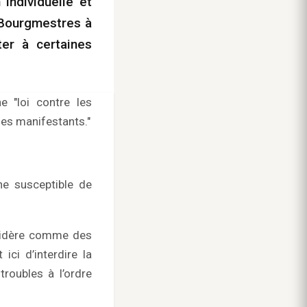
 individuelle et
s Bourgmestres à
ter à certaines
e "loi contre les
 les manifestants."
nne susceptible de
nsidère comme des
ici d’interdire la
roubles à l’ordre