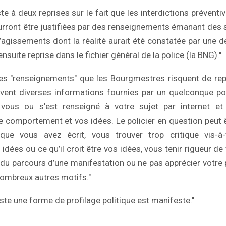
iste à deux reprises sur le fait que les interdictions préventiv
rront être justifiées par des renseignements émanant des s
d’agissements dont la réalité aurait été constatée par une dé
ensuite reprise dans le fichier général de la police (la BNG)."
es "renseignements" que les Bourgmestres risquent de rep
uvent diverses informations fournies par un quelconque pol
 vous ou s’est renseigné à votre sujet par internet et
re comportement et vos idées. Le policier en question peut
que vous avez écrit, vous trouver trop critique vis-à-
dées ou ce qu’il croit être vos idées, vous tenir rigueur de
 du parcours d’une manifestation ou ne pas apprécier votre
nombreux autres motifs."
xiste une forme de profilage politique est manifeste."