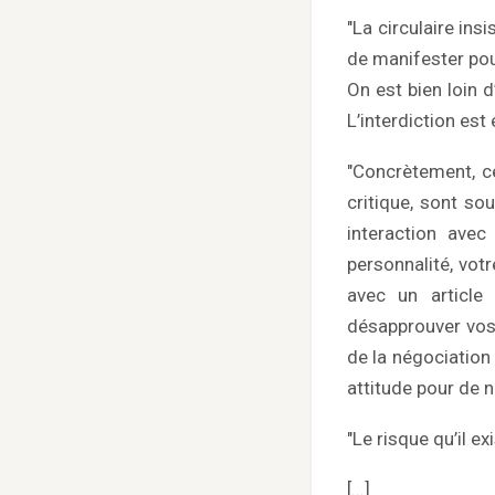
"La circulaire ins
de manifester pou
On est bien loin 
L’interdiction est 
"Concrètement, c
critique, sont so
interaction avec
personnalité, vot
avec un article 
désapprouver vos i
de la négociation
attitude pour de 
"Le risque qu’il e
[...]