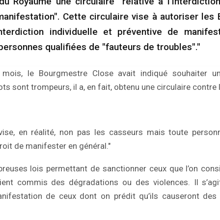
 Royaume une circulaire "relative à l’interdiction
anifestation". Cette circulaire vise à autoriser le
terdiction individuelle et préventive de manifes
personnes qualifiées de "fauteurs de troubles"."
 mois, le Bourgmestre Close avait indiqué souhaiter un
s sont trompeurs, il a, en fait, obtenu une circulaire contre
 vise, en réalité, non pas les casseurs mais toute perso
roit de manifester en général."
mbreuses lois permettant de sanctionner ceux que l’on co
ient commis des dégradations ou des violences. Il s’agit 
nifestation de ceux dont on prédit qu’ils causeront des t