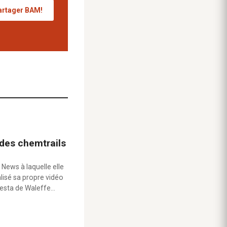
artager BAM!
 des chemtrails
 News à laquelle elle
alisé sa propre vidéo
testa de Waleffe…