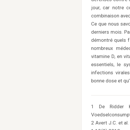
jour, car notre 
combinaison avec
Ce que nous savo
derniers mois. Pa
démontré quels fa
nombreux médeci
vitamine D, en vi
essentiels, le s
infections virale
bonne dose et qu’il
1 De Ridder K,
Voedselconsumpti
2 Avert J.C. et a