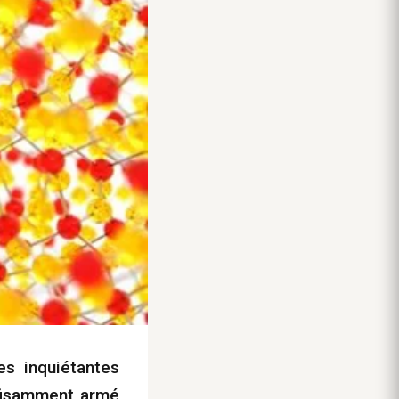
es inquiétantes
ffisamment armé