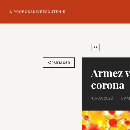
À PROPOS
SUIVRE
SOUTENIR
FR
PARTAGER
Armez v
corona
10/03/2022
·
BAM