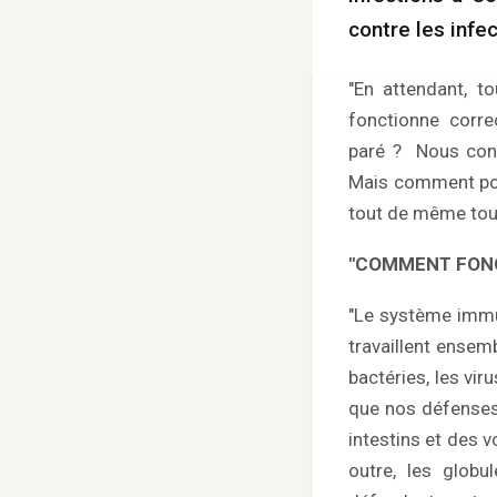
contre les infec
"En attendant, t
fonctionne corre
paré ? Nous conn
Mais comment pou
tout de même touc
"COMMENT FONC
"Le système immun
travaillent ensem
bactéries, les vir
que nos défenses
intestins et des v
outre, les globu