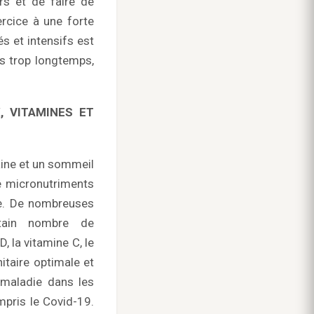
urs et de faire de
ercice à une forte
s et intensifs est
is trop longtemps,
, VITAMINES ET
aine et un sommeil
de micronutriments
re. De nombreuses
rtain nombre de
, la vitamine C, le
itaire optimale et
 maladie dans les
ompris le Covid-19.