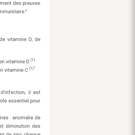
lement des preuves
mmunitaire."
de vitamine D, de
(1)
n vitamine D
(1)"
n vitamine C
infection, il est
ôle essentiel pour
mes : anomalie de
et diminution des
nt de zinc chaque