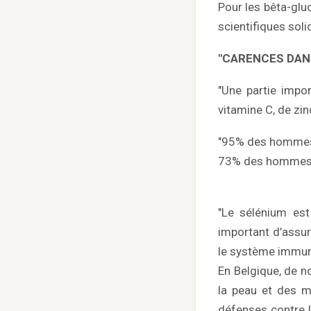
Pour les bêta-glu
scientifiques sol
"CARENCES DAN
"Une partie impo
vitamine C, de zi
"95% des hommes 
73% des hommes e
"Le sélénium est
important d’assur
le système immun
En Belgique, de 
la peau et des m
défenses contre 