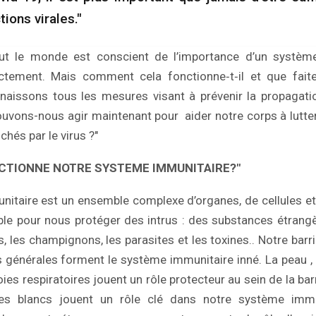
tions virales."
out le monde est conscient de l’importance d’un systèm
ctement. Mais comment cela fonctionne‑t‑il et que fait
aissons tous les mesures visant à prévenir la propagatio
vons-nous agir maintenant pour aider notre corps à lutt
hés par le virus ?"
TIONNE NOTRE SYSTEME IMMUNITAIRE?"
itaire est un ensemble complexe d’organes, de cellules e
ble pour nous protéger des intrus : des substances étrangè
us, les champignons, les parasites et les toxines.. Notre barr
 générales forment le système immunitaire inné. La peau 
oies respiratoires jouent un rôle protecteur au sein de la bar
les blancs jouent un rôle clé dans notre système immu