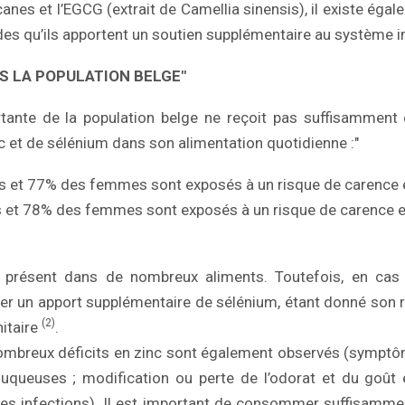
canes et l’EGCG (extrait de Camellia sinensis), il existe éga
ides qu’ils apportent un soutien supplémentaire au système i
S LA POPULATION BELGE"
rtante de la population belge ne reçoit pas suffisamment 
nc et de sélénium dans son alimentation quotidienne :"
et 77% des femmes sont exposés à un risque de carence e
t 78% des femmes sont exposés à un risque de carence e
 présent dans de nombreux aliments. Toutefois, en cas d’
er un apport supplémentaire de sélénium, étant donné son r
(2)
itaire
.
nombreux déficits en zinc sont également observés (symptô
uqueuses ; modification ou perte de l’odorat et du goût 
les infections). Il est important de consommer suffisamme