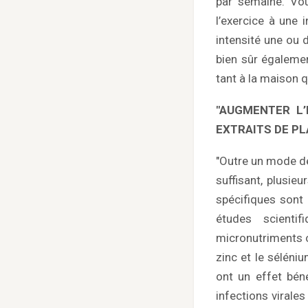
par semaine. Vous
l’exercice à une 
intensité une ou 
bien sûr égalemen
tant à la maison qu
"AUGMENTER L’
EXTRAITS DE P
"Outre un mode de
suffisant, plusie
spécifiques sont
études scienti
micronutriments on
zinc et le séléni
ont un effet bén
infections virales