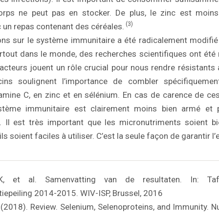
corps ne peut pas en stocker. De plus, le zinc est moin
(3)
 un repas contenant des céréales.
ns sur le système immunitaire a été radicalement modifié
rtout dans le monde, des recherches scientifiques ont été 
cteurs jouent un rôle crucial pour nous rendre résistants 
ns soulignent l’importance de combler spécifiquement
tamine C, en zinc et en sélénium. En cas de carence de c
ystème immunitaire est clairement moins bien armé et 
s. Il est très important que les micronutriments soient b
s soient faciles à utiliser. C’est la seule façon de garantir l’
 et al. Samenvatting van de resultaten. In: Taf
epeiling 2014-2015. WIV-ISP, Brussel, 2016
l. (2018). Review. Selenium, Selenoproteins, and Immunity. N