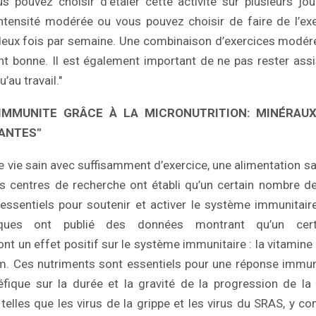
 pouvez choisir d’étaler cette activité sur plusieurs jo
intensité modérée ou vous pouvez choisir de faire de l’ex
deux fois par semaine. Une combinaison d’exercices modéré
t bonne. Il est également important de ne pas rester ass
’au travail."
IMMUNITE GRÂCE À LA MICRONUTRITION: MINÉRAUX
LANTES"
 vie sain avec suffisamment d’exercice, une alimentation s
urs centres de recherche ont établi qu’un certain nombre 
 essentiels pour soutenir et activer le système immunitai
fiques ont publié des données montrant qu’un ce
t un effet positif sur le système immunitaire : la vitamine D
um. Ces nutriments sont essentiels pour une réponse immun
éfique sur la durée et la gravité de la progression de la
 telles que les virus de la grippe et les virus du SRAS, y c