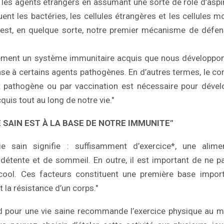
les agents étrangers en assumant une sorte de rôle d’aspi
tuent les bactéries, les cellules étrangères et les cellules 
 est, en quelque sorte, notre premier mécanisme de défen
ment un système immunitaire acquis que nous développon
nse à certains agents pathogènes. En d’autres termes, le con
t pathogène ou par vaccination est nécessaire pour déve
quis tout au long de notre vie."
E SAIN EST À LA BASE DE NOTRE IMMUNITE"
 sain signifie : suffisamment d’exercice*, une alimen
étente et de sommeil. En outre, il est important de ne p
cool. Ces facteurs constituent une première base impor
 la résistance d’un corps."
and pour une vie saine recommande l’exercice physique au 