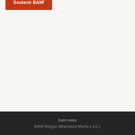
Soutenir BAM!
bam.news
BAM! Belgian Alternative Media a.s.b.l.