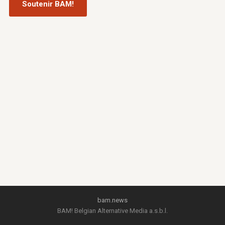
Soutenir BAM!
bam.news
BAM! Belgian Alternative Media a.s.b.l.