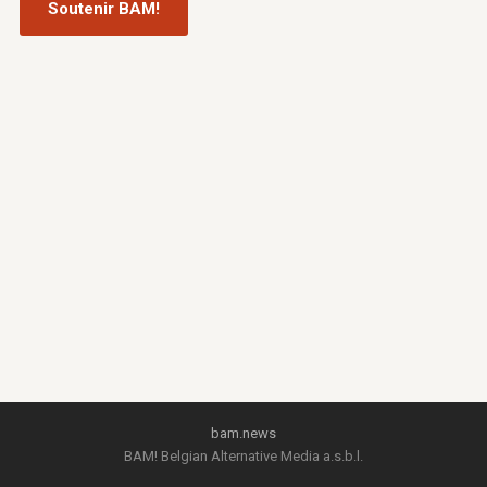
Soutenir BAM!
bam.news
BAM! Belgian Alternative Media a.s.b.l.