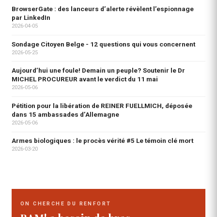
BrowserGate : des lanceurs d’alerte révèlent l’espionnage
par LinkedIn
2026-04-05
Sondage Citoyen Belge - 12 questions qui vous concernent
2026-05-25
Aujourd’hui une foule! Demain un peuple? Soutenir le Dr
MICHEL PROCUREUR avant le verdict du 11 mai
2026-05-06
Pétition pour la libération de REINER FUELLMICH, déposée
dans 15 ambassades d’Allemagne
2026-05-06
Armes biologiques : le procès vérité #5 Le témoin clé mort
2026-03-20
ON CHERCHE DU RENFORT