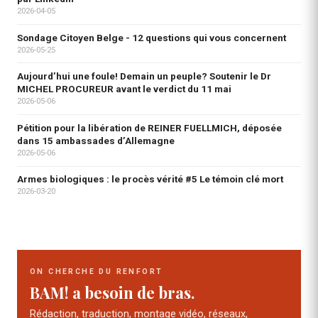
2026-04-05
Sondage Citoyen Belge - 12 questions qui vous concernent
2026-05-25
Aujourd’hui une foule! Demain un peuple? Soutenir le Dr
MICHEL PROCUREUR avant le verdict du 11 mai
2026-05-06
Pétition pour la libération de REINER FUELLMICH, déposée
dans 15 ambassades d’Allemagne
2026-05-06
Armes biologiques : le procès vérité #5 Le témoin clé mort
2026-03-20
ON CHERCHE DU RENFORT
BAM! a besoin de bras.
Rédaction, traduction, montage vidéo, réseaux,