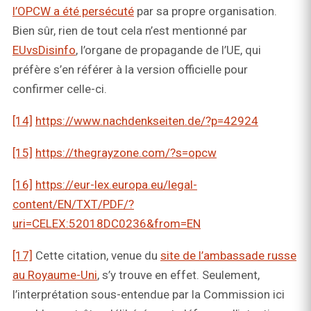
l’OPCW a été persécuté
par sa propre organisation.
Bien sûr, rien de tout cela n’est mentionné par
EUvsDisinfo
, l’organe de propagande de l’UE, qui
préfère s’en référer à la version officielle pour
confirmer celle-ci.
[14]
https://www.nachdenkseiten.de/?p=42924
[15]
https://thegrayzone.com/?s=opcw
[16]
https://eur-lex.europa.eu/legal-
content/EN/TXT/PDF/?
uri=CELEX:52018DC0236&from=EN
[17]
Cette citation, venue du
site de l’ambassade russe
au Royaume-Uni
, s’y trouve en effet. Seulement,
l’interprétation sous-entendue par la Commission ici