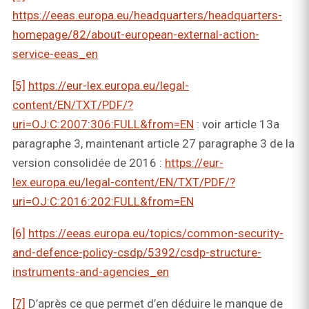
https://eeas.europa.eu/headquarters/headquarters-
homepage/82/about-european-external-action-
service-eeas_en
[5]
https://eur-lex.europa.eu/legal-
content/EN/TXT/PDF/?
uri=OJ:C:2007:306:FULL&from=EN
: voir article 13a
paragraphe 3, maintenant article 27 paragraphe 3 de la
version consolidée de 2016 :
https://eur-
lex.europa.eu/legal-content/EN/TXT/PDF/?
uri=OJ:C:2016:202:FULL&from=EN
[6]
https://eeas.europa.eu/topics/common-security-
and-defence-policy-csdp/5392/csdp-structure-
instruments-and-agencies_en
[7]
D’après ce que permet d’en déduire le manque de