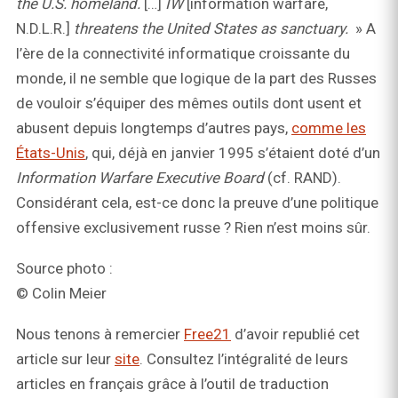
the U.S. homeland.
[…]
IW
[information warfare,
N.D.L.R.]
threatens the United States as sanctuary.
» A
l’ère de la connectivité informatique croissante du
monde, il ne semble que logique de la part des Russes
de vouloir s’équiper des mêmes outils dont usent et
abusent depuis longtemps d’autres pays,
comme les
États-Unis
, qui, déjà en janvier 1995 s’étaient doté d’un
Information Warfare Executive Board
(cf. RAND).
Considérant cela, est-ce donc la preuve d’une politique
offensive exclusivement russe ? Rien n’est moins sûr.
Source photo :
© Colin Meier
Nous tenons à remercier
Free21
d’avoir republié cet
article sur leur
site
. Consultez l’intégralité de leurs
articles en français grâce à l’outil de traduction