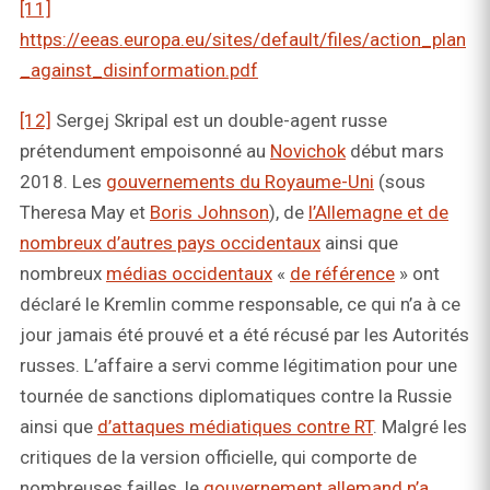
[11]
https://eeas.europa.eu/sites/default/files/action_plan
_against_disinformation.pdf
[12]
Sergej Skripal est un double-agent russe
prétendument empoisonné au
Novichok
début mars
2018. Les
gouvernements du Royaume-Uni
(sous
Theresa May et
Boris Johnson
), de
l’Allemagne et de
nombreux d’autres pays occidentaux
ainsi que
nombreux
médias occidentaux
«
de référence
» ont
déclaré le Kremlin comme responsable, ce qui n’a à ce
jour jamais été prouvé et a été récusé par les Autorités
russes. L’affaire a servi comme légitimation pour une
tournée de sanctions diplomatiques contre la Russie
ainsi que
d’attaques médiatiques contre RT
. Malgré les
critiques de la version officielle, qui comporte de
nombreuses failles, le
gouvernement allemand n’a