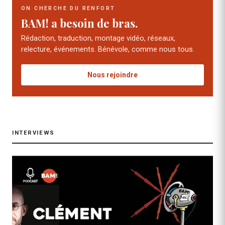
ON CHERCHE DU RENFORT
BAM! a besoin de bras.
Rédaction, traduction, montage vidéo, réseaux,
relecture, événements. Bénévole, comme nous tous.
Nous rejoindre
INTERVIEWS