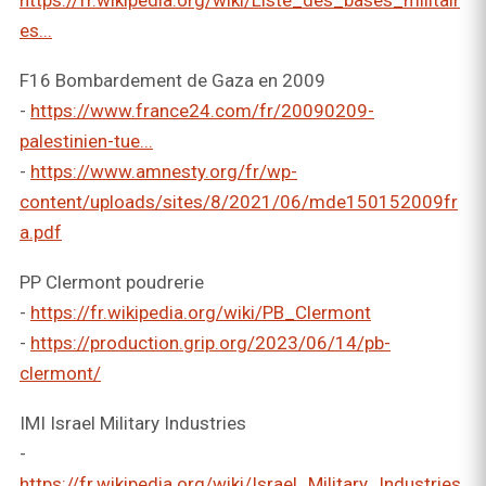
https://fr.wikipedia.org/wiki/Liste_des_bases_militair
es...
F16 Bombardement de Gaza en 2009
-
https://www.france24.com/fr/20090209-
palestinien-tue...
-
https://www.amnesty.org/fr/wp-
content/uploads/sites/8/2021/06/mde150152009fr
a.pdf
PP Clermont poudrerie
-
https://fr.wikipedia.org/wiki/PB_Clermont
-
https://production.grip.org/2023/06/14/pb-
clermont/
IMI Israel Military Industries
-
https://fr.wikipedia.org/wiki/Israel_Military_Industries