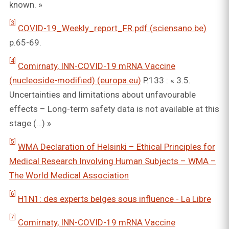
known. »
[3]
COVID-19_Weekly_report_FR.pdf (sciensano.be)
p.65-69.
[4]
Comirnaty, INN-COVID-19 mRNA Vaccine
(nucleoside-modified) (europa.eu)
P.133 : « 3.5.
Uncertainties and limitations about unfavourable
effects – Long-term safety data is not available at this
stage (…) »
[5]
WMA Declaration of Helsinki – Ethical Principles for
Medical Research Involving Human Subjects – WMA –
The World Medical Association
[6]
H1N1: des experts belges sous influence - La Libre
[7]
Comirnaty, INN-COVID-19 mRNA Vaccine