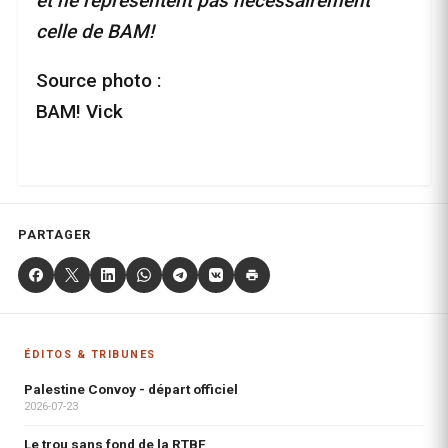
et ne représentent pas nécessairement
celle de BAM!
Source photo :
BAM! Vick
PARTAGER
ÉDITOS & TRIBUNES
Palestine Convoy - départ officiel
2026-07-23
Le trou sans fond de la RTBF