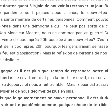
e doutes quant à la joie de pouvoir la retrouver un jour.
Be
te pandémie sont passés sous silence, le couvre-fe
la santé mentale de certaines personnes. Comment pouvez
ivre dans une démocratie qu’il ne peut pas sortir de c
! Non Monsieur Macron, nous ne sommes pas en guerre! C
 la vente d’alcool après 20h couplée à un couvre-feu? C’est 
de l’alcool après 20h, pourquoi les gens iraient se rass
e-feu est d’application? Mais la réflexion de certains de nos
a éthylique.
 gagne et il est plus que temps de reprendre notre v
iberté.
Le covid, ce n’est pas la mort. Le covid, c’est un v
 au dépourvu et nous a fait trembler. Mais la peur est aussi un
iviser et de nous décimer de plus en plus.
irais que le gouvernement ne sauve personne, il détruit d
it voir cette pandémie comme quelque chose de terrible