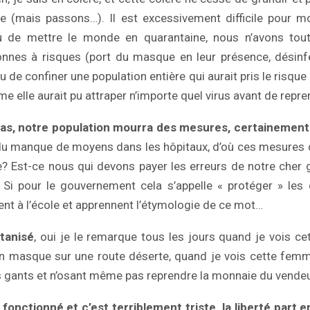
lie (mais passons…). Il est excessivement difficile pour 
u de mettre le monde en quarantaine, nous n’avons tou
onnes à risques (port du masque en leur présence, désinf
u de confiner une population entière qui aurait pris le risque 
 elle aurait pu attraper n’importe quel virus avant de repren
cas, notre population mourra des mesures, certainement
du manque de moyens dans les hôpitaux, d’où ces mesures 
e? Est-ce nous qui devons payer les erreurs de notre che
 Si pour le gouvernement cela s’appelle « protéger » les 
t à l’école et apprennent l’étymologie de ce mot…
tanisé
, oui je le remarque tous les jours quand je vois 
on masque sur une route déserte, quand je vois cette femm
 gants et n’osant même pas reprendre la monnaie du vendeu
onctionné et c’est terriblement triste, la liberté part e