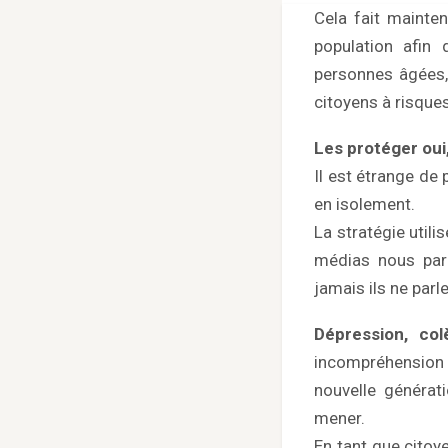
Cela fait mainte
population afin 
personnes âgées,
citoyens à risque
Les protéger oui,
Il est étrange de 
en isolement.
La stratégie util
médias nous parl
jamais ils ne par
Dépression, co
incompréhension 
nouvelle générat
mener.
En tant que citoy