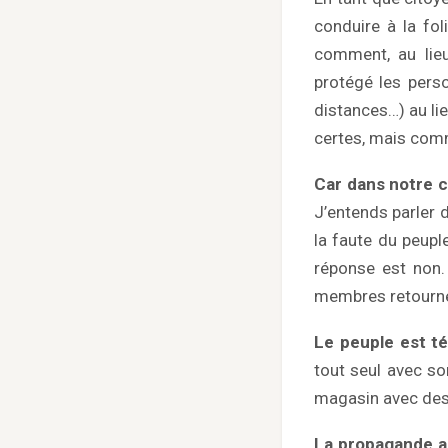
conduire à la fo
comment, au lie
protégé les pers
distances…) au lie
certes, mais comme
Car dans notre 
J’entends parler 
la faute du peupl
réponse est non.
membres retournen
Le peuple est té
tout seul avec s
magasin avec des
La propagande a f