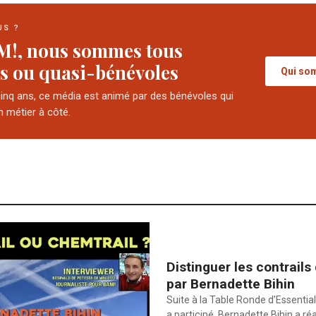
US ?
M!, nous sommes tous
s ou quasi-bénévoles
Qui so
cinq ans, ce média est animé par des bénévoles qui
n métier à côté.
Distinguer les contrails
par Bernadette Bihin
Suite à la Table Ronde d’Essential
a participé, Bernadette Bihin a ré