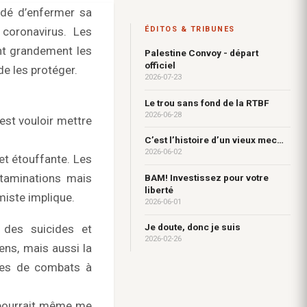
idé d’enfermer sa
 coronavirus. Les
ÉDITOS & TRIBUNES
nt grandement les
Palestine Convoy - départ
officiel
de les protéger.
2026-07-23
Le trou sans fond de la RTBF
2026-06-28
’est vouloir mettre
C’est l’histoire d’un vieux mec…
2026-06-02
et étouffante. Les
ntaminations mais
BAM! Investissez pour votre
liberté
miste implique.
2026-06-01
Je doute, donc je suis
des suicides et
2026-02-26
ns, mais aussi la
rtes de combats à
t pourrait même me