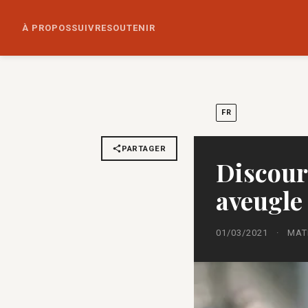
À PROPOS
SUIVRE
SOUTENIR
FR
PARTAGER
Discour
aveugle
01/03/2021
·
MAT