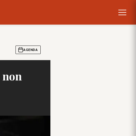
AGENDA
s non