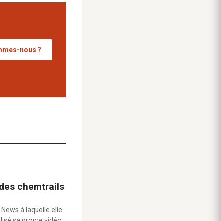
mmes-nous ?
 des chemtrails
 News à laquelle elle
alisé sa propre vidéo