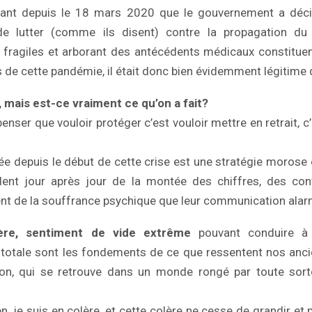
nant depuis le 18 mars 2020 que le gouvernement a déc
de lutter (comme ils disent) contre la propagation du
 fragiles et arborant des antécédents médicaux constitue
s de cette pandémie, il était donc bien évidemment légitime 
 mais est-ce vraiment ce qu’on a fait?
penser que vouloir protéger c’est vouloir mettre en retrait, c
isée depuis le début de cette crise est une stratégie morose 
ent jour après jour de la montée des chiffres, des co
lent de la souffrance psychique que leur communication alar
lère, sentiment de vide extrême
pouvant conduire à 
totale sont les fondements de ce que ressentent nos ancie
ion, qui se retrouve dans un monde rongé par toute so
en, je suis en colère, et cette colère ne cesse de grandir e