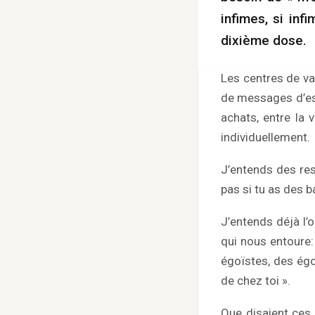
infimes, si inf
dixième dose.
Les centres de vac
de messages d’esp
achats, entre la 
individuellement.
J’entends des res
pas si tu as des b
J’entends déjà l
qui nous entoure:
égoïstes, des égo
de chez toi ».
Que disaient ces 