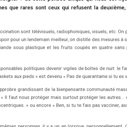
imes que rares sont ceux qui refusent la deuxième, 
cination sont télévisuels, radiophoniques, visuels, etc. On 
oir pour un lendemain meilleur, on distille des mesures à 
viande sous plastique et les fruits coupés en quatre sans
ponsables politiques devenir vigiles de boîtes de nuit: le f
askets aux pieds » est devenu « Pas de quarantaine si tu es v
’opprobre grandissant de la bienpensante communauté masq
 « Il faut nous protéger mais surtout protéger les autres… 
centriques. » ou encore « Ben, si tu te fais pas vacciner, a
mêmes personnes, il y a un an lorsque, personnellement, j