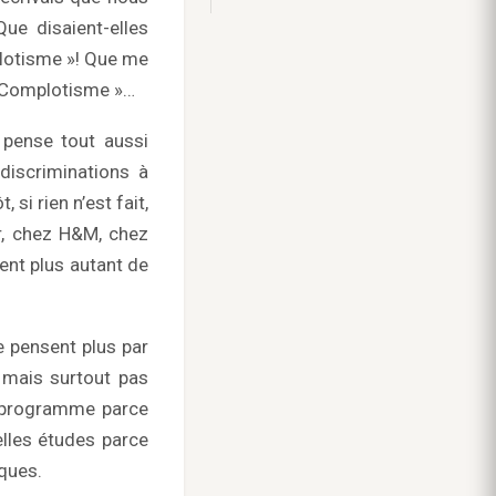
ue disaient-elles
plotisme »! Que me
 « Complotisme »…
e pense tout aussi
discriminations à
si rien n’est fait,
er, chez H&M, chez
ent plus autant de
e pensent plus par
e mais surtout pas
l programme parce
elles études parce
ques.