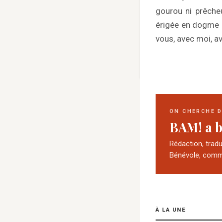
gourou ni prêcheu
érigée en dogme n
vous, avec moi, 
ON CHERCHE 
BAM! a b
Rédaction, trad
Bénévole, comm
À LA UNE