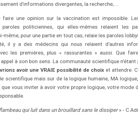
roisement d’informations divergentes, la recherche, …
e faire une opinion sur la vaccination est impossible. Le
 paroles politiciennes, qui elles-mêmes relaient les p
lui-même, pour une partie en tout cas, relaie les paroles lobby
té, il y a des médecins qui nous relaient d’autres info
avec les premières, plus « rassurantes » aussi. Que fair
 appel à son bon sens. La communauté scientifique n’étant
rions avoir une VRAIE possibilité de choix
et attendre. C
de scientifique mais sur de la logique humaine, MA logique
x que vous inviter à avoir votre propre logique, votre mode 
esponsable.
 flambeau qui luit dans un brouillard sans le dissiper
» - C.Ad