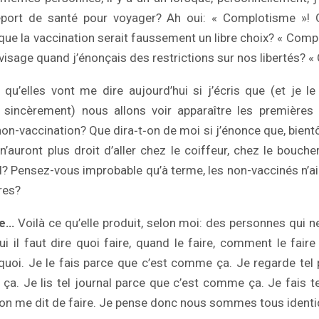
port de santé pour voyager? Ah oui: « Complotisme »! Q
s que la vaccination serait faussement un libre choix? « Com
u visage quand j’énonçais des restrictions sur nos libertés?
u’elles vont me dire aujourd’hui si j’écris que (et je l
sincèrement) nous allons voir apparaître les premières 
n-vaccination? Que dira‑t‑on de moi si j’énonce que, bientôt, 
n’auront plus droit d’aller chez le coiffeur, chez le bouch
tal? Pensez-vous improbable qu’à terme, les non-vaccinés n’ai
res?
ue…
Voilà ce qu’elle produit, selon moi: des personnes qui n
i il faut dire quoi faire, quand le faire, comment le fair
 quoi. Je le fais parce que c’est comme ça. Je regarde te
a. Je lis tel journal parce que c’est comme ça. Je fais t
l’on me dit de faire. Je pense donc nous sommes tous identi