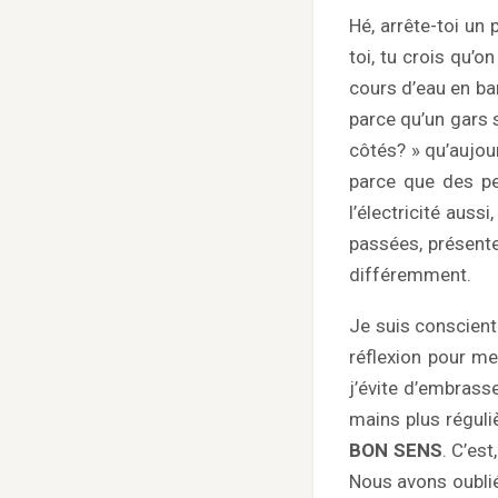
Hé, arrête-toi un
toi, tu crois qu’o
cours d’eau en bar
parce qu’un gars s’
côtés? » qu’aujour
parce que des pe
l’électricité auss
passées, présente
différemment.
Je suis conscient
réflexion pour me
j’évite d’embrass
mains plus régul
BON SENS
. C’est
Nous avons oublié