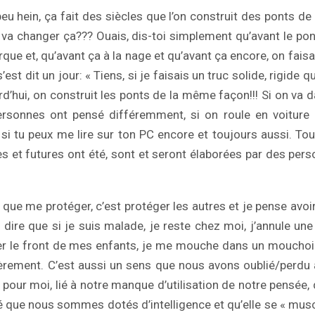
 peu hein, ça fait des siècles que l’on construit des ponts d
n va changer ça??? Ouais, dis-toi simplement qu’avant le pon
que et, qu’avant ça à la nage et qu’avant ça encore, on faisa
est dit un jour: « Tiens, si je faisais un truc solide, rigide qu
d’hui, on construit les ponts de la même façon!!! Si on va d
rsonnes ont pensé différemment, si on roule en voiture au
i, si tu peux me lire sur ton PC encore et toujours aussi. To
s et futures ont été, sont et seront élaborées par des per
 que me protéger, c’est protéger les autres et je pense avo
 dire que si je suis malade, je reste chez moi, j’annule une 
er le front de mes enfants, je me mouche dans un mouchoir
ièrement. C’est aussi un sens que nous avons oublié/perdu
, pour moi, lié à notre manque d’utilisation de notre pensée, 
 que nous sommes dotés d’intelligence et qu’elle se « muscle