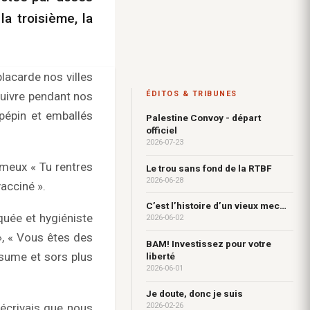
la troisième, la
placarde nos villes
suivre pendant nos
ÉDITOS & TRIBUNES
 pépin et emballés
Palestine Convoy - départ
officiel
2026-07-23
ameux « Tu rentres
Le trou sans fond de la RTBF
2026-06-28
acciné ».
C’est l’histoire d’un vieux mec…
uée et hygiéniste
2026-06-02
», « Vous êtes des
BAM! Investissez pour votre
ssume et sors plus
liberté
2026-06-01
Je doute, donc je suis
’écrivais que nous
2026-02-26