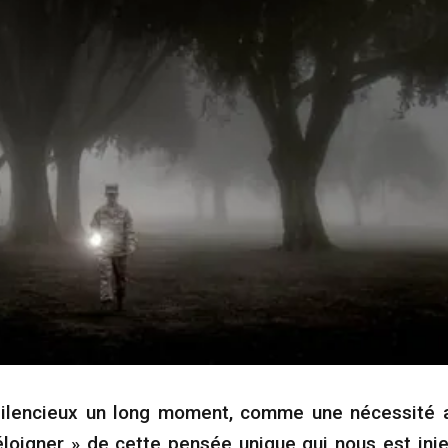
silencieux un long moment, comme une nécessité a
éloigner » de cette pensée unique qui nous est inj