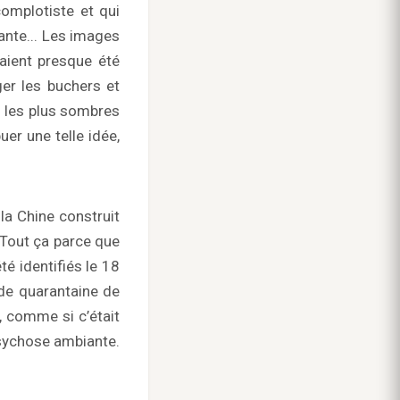
complotiste et qui
iante... Les images
raient presque été
er les buchers et
s les plus sombres
uer une telle idée,
la Chine construit
Tout ça parce que
é identifiés le 18
 de quarantaine de
, comme si c’était
psychose ambiante.