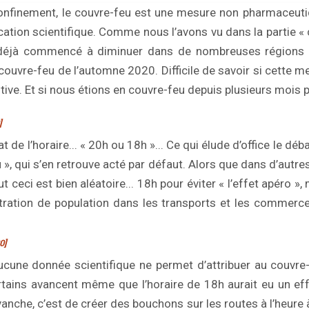
nfinement, le couvre-feu est une mesure non pharmaceuti
ication scientifique. Comme nous l’avons vu dans la partie « 
 déjà commencé à diminuer dans de nombreuses régions
couvre-feu de l’automne 2020. Difficile de savoir si cette m
tive. Et si nous étions en couvre-feu depuis plusieurs mois p
]
t de l’horaire... « 20h ou 18h »... Ce qui élude d’office le déb
 », qui s’en retrouve acté par défaut. Alors que dans d’autre
t ceci est bien aléatoire... 18h pour éviter « l’effet apéro »
tration de population dans les transports et les commerce
0]
une donnée scientifique ne permet d’attribuer au couvre-
rtains avancent même que l’horaire de 18h aurait eu un eff
vanche, c’est de créer des bouchons sur les routes à l’heure 