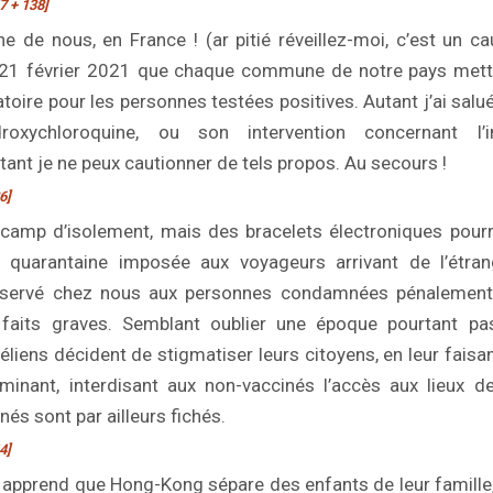
7 + 138]
he de nous, en France ! (
ar pitié réveillez-moi, c’est un c
 21 février 2021 que chaque commune de notre pays mette
atoire pour les personnes testées positives. Autant j’ai sa
droxychloroquine, ou son intervention concernant l’
ant je ne peux cautionner de tels propos. Au secours !
6]
 camp d’isolement, mais des bracelets électroniques pourra
la quarantaine imposée aux voyageurs arrivant de l’étrang
réservé chez nous aux personnes condamnées pénalement
faits graves. Semblant oublier une époque pourtant pas 
éliens décident de stigmatiser leurs citoyens, en leur faisa
minant, interdisant aux non-vaccinés l’accès aux lieux d
s sont par ailleurs fichés.
4]
apprend que Hong-Kong sépare des enfants de leur famille,