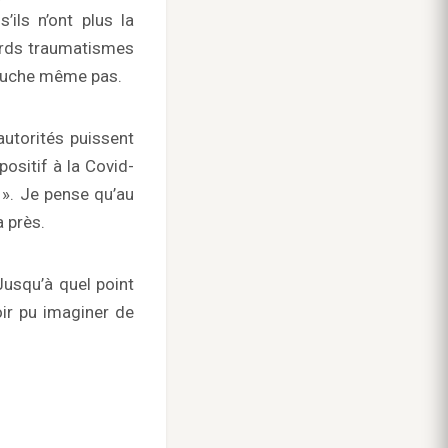
’ils n’ont plus la
ourds traumatismes
 touche même pas.
autorités puissent
ositif à la Covid-
e ». Je pense qu’au
a près.
Jusqu’à quel point
oir pu imaginer de