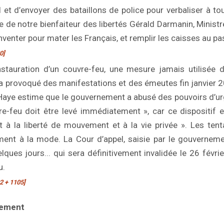
il et d’envoyer des bataillons de police pour verbaliser à to
 de notre bienfaiteur des libertés Gérald Darmanin, Ministre 
inventer pour mater les Français, et remplir les caisses au p
0]
instauration d’un couvre-feu, une mesure jamais utilisée 
a provoqué des manifestations et des émeutes fin janvier 20
 Haye estime que le gouvernement a abusé des pouvoirs d’u
e-feu doit être levé immédiatement », car ce dispositif e
 à la liberté de mouvement et à la vie privée ». Les tenta
ent à la mode. La Cour d’appel, saisie par le gouverneme
lques jours... qui sera définitivement invalidée le 26 févrie
u.
92 + 1105]
lement