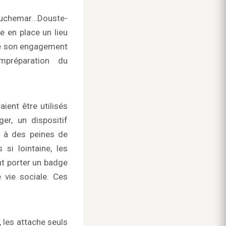
auchemar...
Douste-
 en place un lieu
lué son engagement
impréparation du
ient être utilisés
er, un dispositif
 à des peines de
si lointaine, les
nt porter un badge
e vie sociale. Ces
 les attache seuls