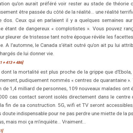
tion qu’on aurait préféré voir rester au stade de théorie 
ement être passée du côté de la réalité... une réalité terrif
e dos. Ceux qui en parlaient il y a quelques semaines au
e étant de dangereux « complotistes ». Vous pouvez rang
our pleurer de tristesse tant notre époque révèle les facette
. A l’automne, le Canada s’était outré qu’on ait pu lui attrib
hargés de lui donner vie.
1 + 413 + 486]
dont la mortalité est plus proche de la grippe que d’Ebola, 
rnement, pudiquement nommés « centres de quarantaine ». 
n de 1,4 milliard de personnes, 109 nouveaux malades ont ét
000 cas contact seront isolés directement dans le centre
la fin de sa construction. 5G, wifi et TV seront accessibles
ans doute indispensable pour ne pas perdre une miette de la 
s, mais moi ça m’inquiète... Vraiment...
1]