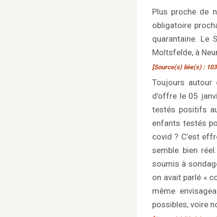
Plus proche de n
obligatoire proch
quarantaine. Le S
Moltsfelde, à Neum
[Source(s) liée(s) : 103
Toujours autour 
d’offre le 05 jan
testés positifs 
enfants testés po
covid ? C’est effr
semble bien réel.
soumis à sondage
on avait parlé « c
même envisageabl
possibles, voire n