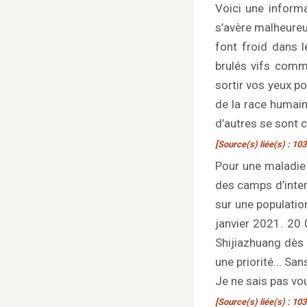
Voici une informa
s’avère malheureus
font froid dans l
brulés vifs comm
sortir vos yeux p
de la race humaine
d’autres se sont c
[Source(s) liée(s) : 103
Pour une maladie 
des camps d’inte
sur une populatio
janvier 2021. 20 
Shijiazhuang dès 
une priorité... S
Je ne sais pas vou
[Source(s) liée(s) : 103