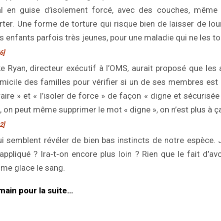
tal en guise d’isolement forcé, avec des couches, même s
rter. Une forme de torture qui risque bien de laisser de l
es enfants parfois très jeunes, pour une maladie qui ne les
6]
ke Ryan, directeur exécutif à l’OMS, aurait proposé que les 
omicile des familles pour vérifier si un de ses membres est p
traire » et « l’isoler de force » de façon « digne et sécurisé
, on peut même supprimer le mot « digne », on n’est plus à ç
2]
 semblent révéler de bien bas instincts de notre espèce. 
 appliqué ? Ira‑t‑on encore plus loin ? Rien que le fait d’av
s me glace le sang.
ain pour la suite…