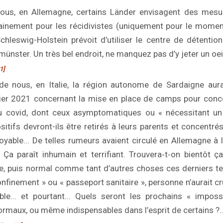
ous, en Allemagne, certains Länder envisagent des mesu
ainement pour les récidivistes (uniquement pour le momen
chleswig-Holstein prévoit d’utiliser le centre de détenti
ünster. Un très bel endroit, ne manquez pas d’y jeter un oeil
1]
de nous, en Italie, la région autonome de Sardaigne aura
vier 2021 concernant la mise en place de camps pour conc
au covid, dont ceux asymptomatiques ou « nécessitant un
sitifs devront-ils être retirés à leurs parents et concent
oyable... De telles rumeurs avaient circulé en Allemagne à l
 Ça paraît inhumain et terrifiant. Trouvera‑t‑on bientôt ç
, puis normal comme tant d’autres choses ces derniers t
onfinement » ou « passeport sanitaire », personne n’aurait c
e... et pourtant... Quels seront les prochains « imposs
ormaux, ou même indispensables dans l’esprit de certains ?..