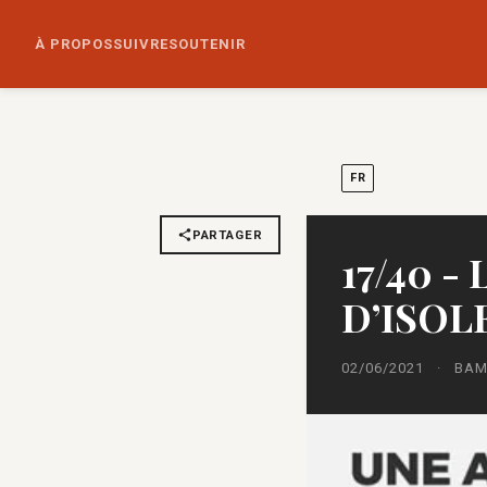
À PROPOS
SUIVRE
SOUTENIR
FR
PARTAGER
17/40 
D’ISO
02/06/2021
·
BAM