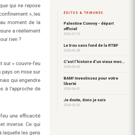
que qui ne repose
confinement », les
ÉDITOS & TRIBUNES
 au moment de la
Palestine Convoy - départ
officiel
esure a réellement
2026-07-23
our rien ?
Le trou sans fond de la RTBF
2026-06-28
C’est l’histoire d’un vieux mec…
at sur « couvre-feu
2026-06-02
s pays on mise sur
BAM! Investissez pour votre
, mais qui engendre
liberté
s à l’approche de
2026-06-01
Je doute, donc je suis
2026-02-26
feu une efficacité
et inverse. Ce qui
à laquelle les gens