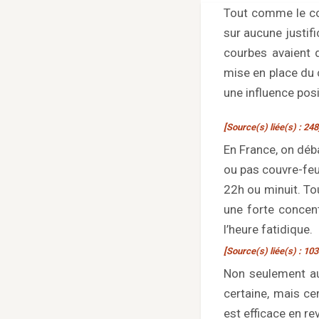
Tout comme le co
sur aucune justif
courbes avaient
mise en place du 
une influence posi
[Source(s) liée(s) : 248
En France, on déba
ou pas couvre-feu
22h ou minuit. Tou
une forte concen
l’heure fatidique.
[Source(s) liée(s) : 103
Non seulement auc
certaine, mais ce
est efficace en re