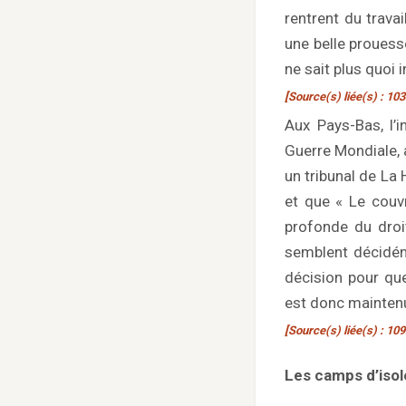
rentrent du trava
une belle prouesse
ne sait plus quoi 
[Source(s) liée(s) : 103
Aux Pays-Bas, l’
Guerre Mondiale, 
un tribunal de La
et que « Le couvr
profonde du droit
semblent décidém
décision pour que
est donc mainten
[Source(s) liée(s) : 10
Les camps d’iso