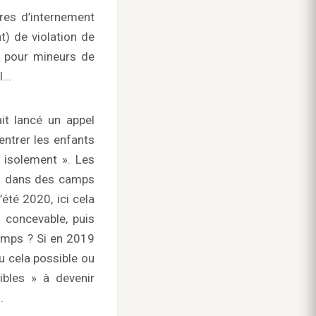
res d’internement
t) de violation de
on pour mineurs de
...
it lancé un appel
entrer les enfants
 isolement ». Les
rés dans des camps
’été 2020, ici cela
a concevable, puis
emps ? Si en 2019
ru cela possible ou
ibles » à devenir
.