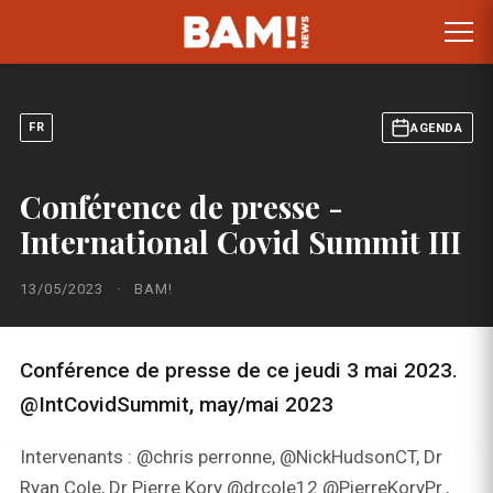
FR
AGENDA
Conférence de presse -
International Covid Summit III
13/05/2023
·
BAM!
Conférence de presse de ce jeudi 3 mai 2023.
@IntCovidSummit, may/mai 2023
Intervenants : @chris perronne, @NickHudsonCT, Dr
Ryan Cole, Dr Pierre Kory @drcole12 @PierreKoryPr.,