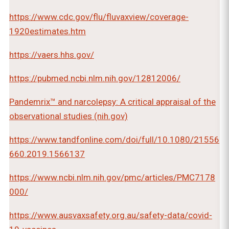
https://www.cdc.gov/flu/fluvaxview/coverage-
1920estimates.htm
https://vaers.hhs.gov/
https://pubmed.ncbi.nlm.nih.gov/12812006/
Pandemrix™ and narcolepsy: A critical appraisal of the
observational studies (nih.gov)
https://www.tandfonline.com/doi/full/10.1080/21556
660.2019.1566137
https://www.ncbi.nlm.nih.gov/pmc/articles/PMC7178
000/
https://www.ausvaxsafety.org.au/safety-data/covid-