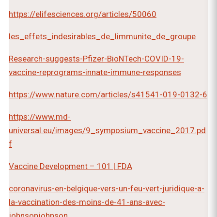
https://elifesciences.org/articles/50060
les_effets_indesirables_de_limmunite_de_groupe
Research-suggests-Pfizer-BioNTech-COVID-19-
vaccine-reprograms-innate-immune-responses
https://www.nature.com/articles/s41541-019-0132-6
https://www.md-
universal.eu/images/9_symposium_vaccine_2017.pd
f
Vaccine Development – 101 | FDA
coronavirus-en-belgique-vers-un-feu-vert-juridique-a-
la-vaccination-des-moins-de-41-ans-avec-
johnsonjohnson