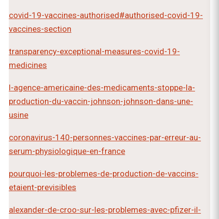
covid-19-vaccines-authorised#authorised-covid-19-
vaccines-section
transparency-exceptional-measures-covid-19-
medicines
l-agence-americaine-des-medicaments-stoppe-la-
production-du-vaccin-johnson-johnson-dans-une-
usine
coronavirus-140-personnes-vaccines-par-erreur-au-
serum-physiologique-en-france
pourquoi-les-problemes-de-production-de-vaccins-
etaient-previsibles
alexander-de-croo-sur-les-problemes-avec-pfizer-il-