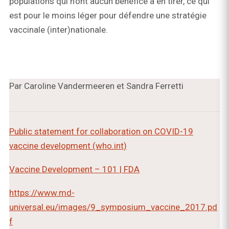
populations qui n’ont aucun bénéfice à en tirer, ce qui
est pour le moins léger pour défendre une stratégie
vaccinale (inter)nationale.
Par Caroline Vandermeeren et Sandra Ferretti
Public statement for collaboration on COVID-19
vaccine development (who.int)
Vaccine Development – 101 | FDA
https://www.md-
universal.eu/images/9_symposium_vaccine_2017.pd
f