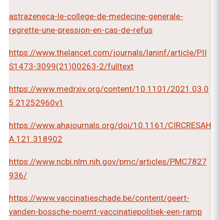
astrazeneca-le-college-de-medecine-generale-
regrette-une-pression-en-cas-de-refus
https://www.thelancet.com/journals/laninf/article/PII
S1473-3099(21)00263-2/fulltext
https://www.medrxiv.org/content/10.1101/2021.03.0
5.21252960v1
https://www.ahajournals.org/doi/10.1161/CIRCRESAH
A.121.318902
https://www.ncbi.nlm.nih.gov/pmc/articles/PMC7827
936/
https://www.vaccinatieschade.be/content/geert-
vanden-bossche-noemt-vaccinatiepolitiek-een-ramp