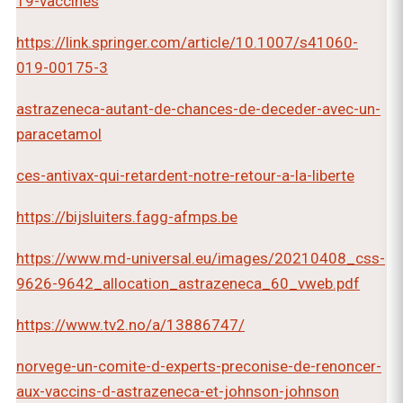
19-vaccines
https://link.springer.com/article/10.1007/s41060-
019-00175-3
astrazeneca-autant-de-chances-de-deceder-avec-un-
paracetamol
ces-antivax-qui-retardent-notre-retour-a-la-liberte
https://bijsluiters.fagg-afmps.be
https://www.md-universal.eu/images/20210408_css-
9626-9642_allocation_astrazeneca_60_vweb.pdf
https://www.tv2.no/a/13886747/
norvege-un-comite-d-experts-preconise-de-renoncer-
aux-vaccins-d-astrazeneca-et-johnson-johnson