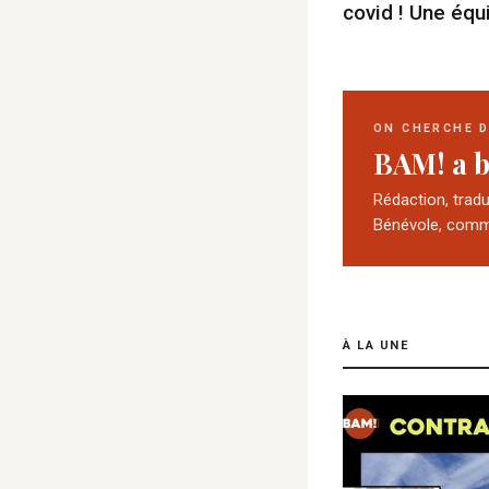
covid ! Une équ
ON CHERCHE 
BAM! a b
Rédaction, trad
Bénévole, comm
À LA UNE