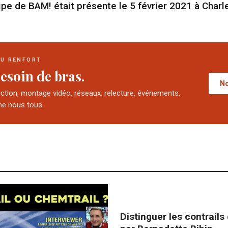
ipe de BAM! était présente le 5 février 2021 à Charle
DU RENFORT
esoin de bras.
No
uction, montage vidéo, réseaux, relecture, événements.
e nous tous.
Distinguer les contrails