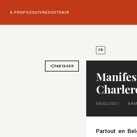
À PROPOS
SUIVRE
SOUTENIR
FR
PARTAGER
Manifes
Charlero
04/02/2021
·
BAM
Partout en Bel