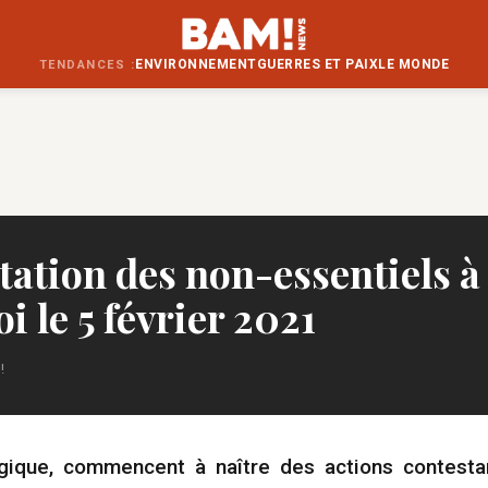
ENVIRONNEMENT
GUERRES ET PAIX
LE MONDE
TENDANCES :
tation des non-essentiels à
i le 5 février 2021
!
gique, commencent à naître des actions contest