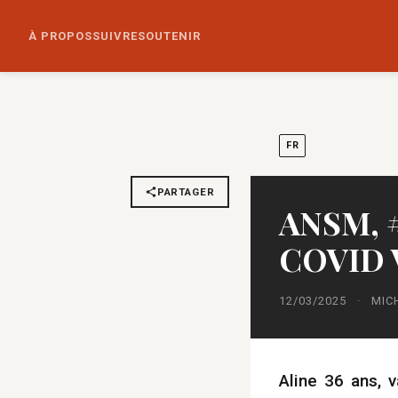
À PROPOS
SUIVRE
SOUTENIR
FR
PARTAGER
ANSM, 
COVID 
12/03/2025
·
MIC
Aline 36 ans, 