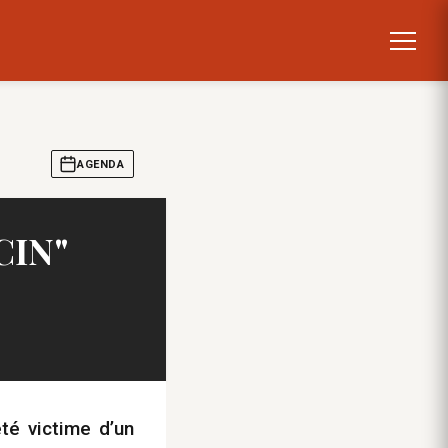
AGENDA
CIN"
té victime d’un