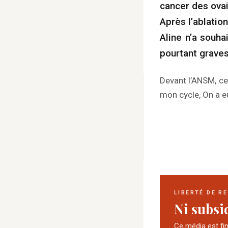
cancer des ovai
Après l’ablatio
Aline n’a souha
pourtant graves
Devant l’ANSM, ce
mon cycle, On a e
LIBERTÉ DE R
Ni subsid
Ce média est fi