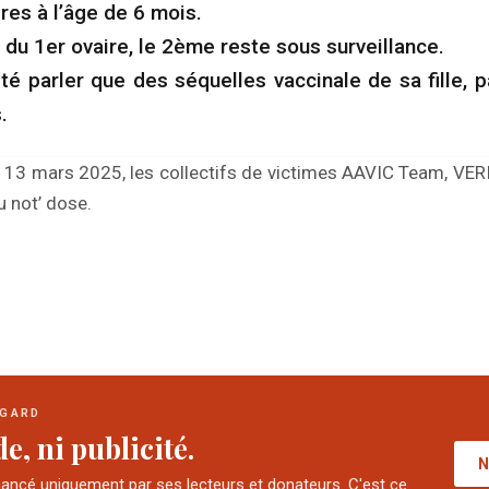
res à l’âge de 6 mois.
n du 1er ovaire, le 2ème reste sous surveillance.
ité parler que des séquelles vaccinale de sa fille, 
.
 13 mars 2025, les collectifs de victimes AAVIC Team, VER
u not’ dose.
EGARD
e, ni publicité.
N
nancé uniquement par ses lecteurs et donateurs. C'est ce