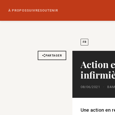
À PROPOS
SUIVRE
SOUTENIR
FR
PARTAGER
Action e
infirmiè
08/06/2021
·
BAM
Une action en r