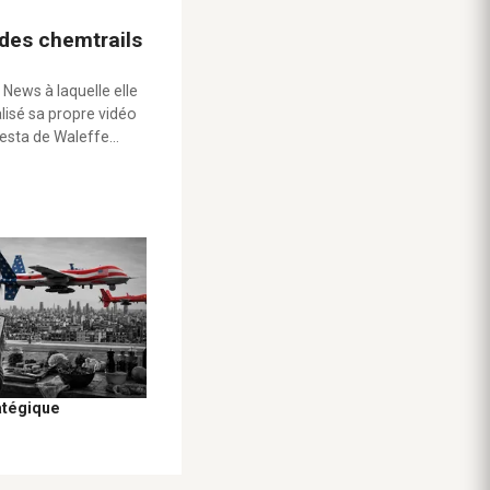
 des chemtrails
 News à laquelle elle
alisé sa propre vidéo
testa de Waleffe…
atégique