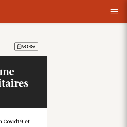
AGENDA
’une
itaires
n Covid19 et