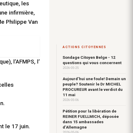
eutique, les
’une infirmière,
Me Philippe Van
ACTIONS CITOYENNES
Sondage Citoyen Belge - 12
ue), l’AFMPS, l’
questions qui vous concernent
2026-05-25
Aujourd’hui une foule! Demain un
xelles
peuple? Soutenir le Dr MICHEL
PROCUREUR avant le verdict du
11 mai
2026-05-06
n.
Pétition pour la libération de
REINER FUELLMICH, déposée
dans 15 ambassades
 le 17 juin.
d’Allemagne
2026-05-06