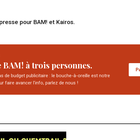
presse pour BAM! et Kairos.
R
e BAM! à trois personnes.
P
 de budget publicitaire : le bouche-à-oreille est notre
our faire avancer l'info, parlez de nous !